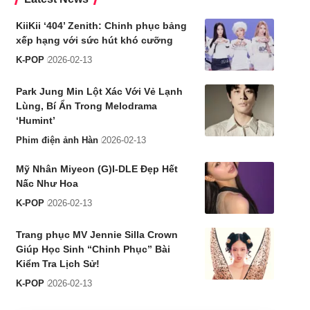
KiiKii ‘404’ Zenith: Chinh phục bảng
xếp hạng với sức hút khó cưỡng
K-POP
2026-02-13
Park Jung Min Lột Xác Với Vẻ Lạnh
Lùng, Bí Ẩn Trong Melodrama
‘Humint’
Phim điện ảnh Hàn
2026-02-13
Mỹ Nhân Miyeon (G)I-DLE Đẹp Hết
Nấc Như Hoa
K-POP
2026-02-13
Trang phục MV Jennie Silla Crown
Giúp Học Sinh “Chinh Phục” Bài
Kiểm Tra Lịch Sử!
K-POP
2026-02-13