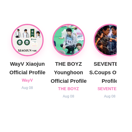
WayV Xiaojun
THE BOYZ
SEVENTEEN
Official Profile
Younghoon
S.Coups Official
WayV
Official Profile
Profile
Aug 08
THE BOYZ
SEVENTEEN
Aug 08
Aug 08