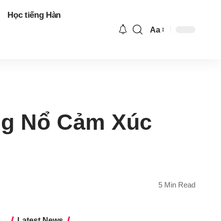
Học tiếng Hàn
Aa
Font
Resizer
ng Nổ Cảm Xúc
5 Min Read
Latest News