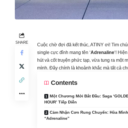
SHARE
Cuộc chờ đợi đã kết thúc, ATINY ơi! Tim chú
single cực đỉnh mang tên ‘
Adrenaline
‘! Hiệ
hút và cốt truyện phức tạp, vừa tung ra mộ
mình. Đây chính là khoảnh khắc mà tất cả c
Contents
Một Chương Mới Bắt Đầu: Saga ‘GOLD
HOUR’ Tiếp Diễn
Cảm Nhận Cơn Rung Chuyển: Hòa Mình
“Adrenaline”