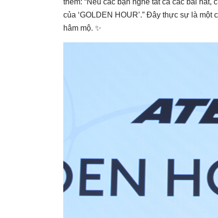
thêm: “Nếu các bạn nghe tất cả các bài hát, c
của ‘GOLDEN HOUR’.” Đây thực sự là một c
hâm mộ. ✨