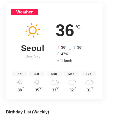
Weather
36
°C
Seoul
°
°
36
_
36
47%
Clear Sky
1 km/h
Fri
Sat
Sun
Mon
Tue
°C
°C
°C
°C
°C
38
35
33
32
31
Birthday List (Weekly
)