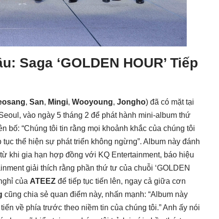
ầu: Saga ‘GOLDEN HOUR’ Tiếp
eosang
,
San
,
Mingi
,
Wooyoung
,
Jongho
) đã có mặt tại
oul, vào ngày 5 tháng 2 để phát hành mini-album thứ
 bố: “Chúng tôi tin rằng mọi khoảnh khắc của chúng tôi
 tục thể hiện sự phát triển không ngừng”. Album này đánh
 từ khi gia hạn hợp đồng với KQ Entertainment, báo hiệu
inment giải thích rằng phần thứ tư của chuỗi ‘GOLDEN
nghỉ của
ATEEZ
để tiếp tục tiến lên, ngay cả giữa cơn
g
cũng chia sẻ quan điểm này, nhấn mạnh: “Album này
c tiến về phía trước theo niềm tin của chúng tôi.” Anh ấy nói