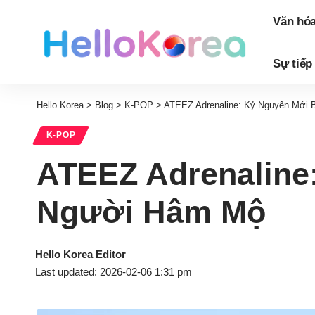
Văn hó
Sự tiếp
Hello Korea
>
Blog
>
K-POP
>
ATEEZ Adrenaline: Kỷ Nguyên Mới
K-POP
ATEEZ Adrenaline
Người Hâm Mộ
Hello Korea Editor
Last updated: 2026-02-06 1:31 pm