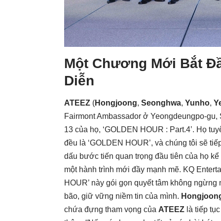
Một Chương Mới Bắt Đ
Diễn
ATEEZ
(
Hongjoong
,
Seonghwa
,
Yunho
,
Y
Fairmont Ambassador ở Yeongdeungpo-gu, Se
13 của họ, ‘GOLDEN HOUR : Part.4’. Họ tuyên
đều là ‘GOLDEN HOUR’, và chúng tôi sẽ tiếp
dấu bước tiến quan trọng đầu tiên của họ kể
một hành trình mới đầy mạnh mẽ. KQ Enterta
HOUR’ này gói gọn quyết tâm không ngừng 
bão, giữ vững niềm tin của mình.
Hongjoon
chứa đựng tham vọng của
ATEEZ
là tiếp tụ