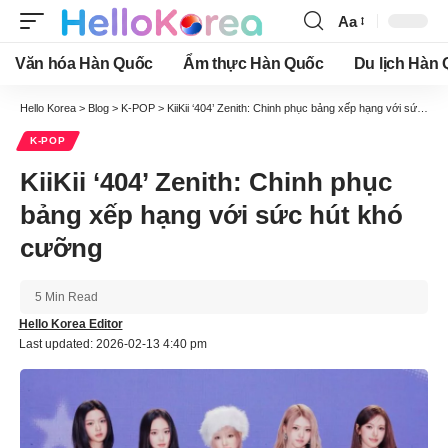
Aa
Font
Resizer
Văn hóa Hàn Quốc
Ẩm thực Hàn Quốc
Du lịch Hàn
Hello Korea
>
Blog
>
K-POP
>
KiiKii ‘404’ Zenith: Chinh phục bảng xếp hạng với sức hút khó cưỡng
K-POP
KiiKii ‘404’ Zenith: Chinh phục
bảng xếp hạng với sức hút khó
cưỡng
5 Min Read
Hello Korea Editor
Last updated: 2026-02-13 4:40 pm