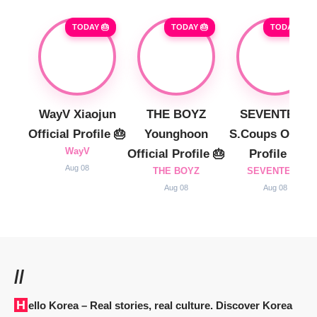
TODAY 🎂
TODAY 🎂
TODAY 🎂
WayV Xiaojun
THE BOYZ
SEVENTEEN
Official Profile 🎂
Younghoon
S.Coups Officia
WayV
Official Profile 🎂
Profile 🎂
Aug 08
THE BOYZ
SEVENTEEN
Aug 08
Aug 08
//
Hello Korea
– Real stories, real culture. Discover Korea