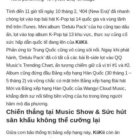
Tính đến 11 giờ tối ngày 10 tháng 2, ‘404 (New Era)’ đã nhanh
chóng lọt vào top bài hát K-Pop tại 14 quốc gia và vùng lãnh
thổ trên iTunes. Mini album ‘Delulu Pack’ của họ cũng tạo dấu
ấn, lọt vào top album K-Pop tại 13 khu vực, thực sự củng cố
sức hấp dẫn quốc tế đang lên của
KiiKii
.
Phản ứng từ Trung Quốc cũng vô cùng sôi nổi. Ngay khi phát
hành, ‘Delulu Pack’ đã có tất cả các bài B-side lọt vào QQ
Music’s Trending Chart, ấn tượng chiếm giữ cả vị trí #1 và #2.
Album cũng đứng đầu Bảng xếp hạng Hàn Quốc (30 tháng 1 –
5 tháng 2) và vững chắc có mặt trên Bảng xếp hạng Bài hát
Mới và Bảng xếp hạng Hàn Quốc của Wangyi Cloud Music,
khẳng định sự nổi tiếng bền vững của họ trong lòng người
hâm mộ địa phương.
Chiến thắng tại Music Show & Sức hút
sân khấu không thể cưỡng lại
Giữa cơn bão thống trị bảng xếp hạng này,
KiiKii
còn ăn