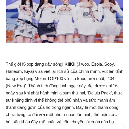
Thế giới K-pop đang dậy sóng!
KiiKii
(Jiwoo, Esola, Sooy,
Haneum, Kiya) vừa viết lại lịch sử của chính mình, vút lên đỉnh
bảng xếp hạng Melon TOP100 với ca khúc mới nhất, ‘404
(New Era)’. Thành tích đáng kinh ngạc này, đạt được chỉ 16
ngày sau khi phát hành mini album thứ hai, ‘Delulu Pack’, thực
sự khẳng định vị thế không thể phủ nhận và sức mạnh âm
thanh đáng gờm của họ trong ngành. Đây là một thành công
chưa từng có đối với một nhóm nhạc tân binh, thể hiện sức
hút sân khấu đầy mê hoặc và câu chuyện lôi cuốn của họ.