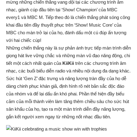
mừng những chiến thắng vang dội tại các chương trình âm
nhạc, giành cúp đầu tiên tại ‘Show! Champion’ của MBC
every1 và MBC M. Tiếp theo đó là chiến thắng phát sóng công
khai đầu tiên đầy thuyết phục trên ‘Show! Music Core’ của
MBC cho màn trở lại của họ, đánh dấu một cú đúp ấn tượng
với hai chiếc cúp!
Những chiến thắng này là sự phản ánh trực tiếp màn trình diễn
giọng hát live vững chắc và những màn vũ đạo năng động, chi
tiết một cách nhất quán của
KiiKii
trên các chương trình âm
nhạc, các buổi biểu diễn radio và nhiều nội dung đa dạng khác.
Sức hút ‘Gen Z’ đặc trưng và năng lượng tràn đầy của họ dễ
dàng chinh phục khán giả, định hình rõ nét bản sắc độc đáo
của nhóm và để lại dấu ấn khó phai. Phần thể hiện đầy biểu
cảm của mỗi thành viên làm tăng thêm chiều sâu cho sức hút
sân khấu của họ, tạo ra một màn trình diễn đầy năng lượng,
gắn kết người xem ngay từ những nốt nhạc đầu tiên.