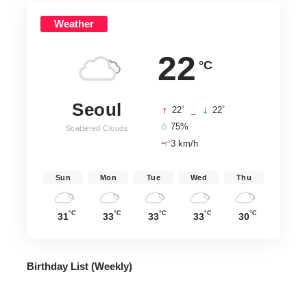
Weather
22
°C
Seoul
°
°
22
_
22
75%
Scattered Clouds
3 km/h
Sun
Mon
Tue
Wed
Thu
°C
°C
°C
°C
°C
31
33
33
33
30
Birthday List (Weekly
)