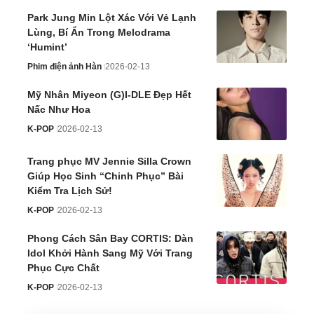
Park Jung Min Lột Xác Với Vẻ Lạnh
Lùng, Bí Ẩn Trong Melodrama
‘Humint’
Phim điện ảnh Hàn
2026-02-13
Mỹ Nhân Miyeon (G)I-DLE Đẹp Hết
Nấc Như Hoa
K-POP
2026-02-13
Trang phục MV Jennie Silla Crown
Giúp Học Sinh “Chinh Phục” Bài
Kiểm Tra Lịch Sử!
K-POP
2026-02-13
Phong Cách Sân Bay CORTIS: Dàn
Idol Khởi Hành Sang Mỹ Với Trang
Phục Cực Chất
K-POP
2026-02-13