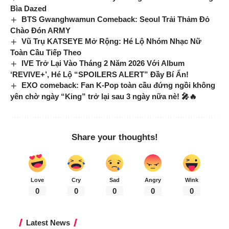
Bìa Dazed
BTS Gwanghwamun Comeback: Seoul Trải Thảm Đỏ
Chào Đón ARMY
Vũ Trụ KATSEYE Mở Rộng: Hé Lộ Nhóm Nhạc Nữ
Toàn Cầu Tiếp Theo
IVE Trở Lại Vào Tháng 2 Năm 2026 Với Album
‘REVIVE+’, Hé Lộ “SPOILERS ALERT” Đầy Bí Ẩn!
EXO comeback: Fan K-Pop toàn cầu đứng ngồi không
yên chờ ngày “King” trở lại sau 3 ngày nữa nè! 🎤🔥
Share your thoughts!
Love
Cry
Sad
Angry
Wink
0
0
0
0
0
Latest News