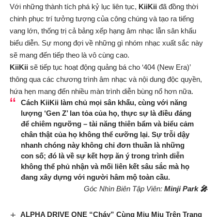
Với những thành tích phá kỷ lục liên tục,
KiiKii
đã đồng thời
chinh phục trí tưởng tượng của công chúng và tạo ra tiếng
vang lớn, thống trị cả bảng xếp hạng âm nhạc lẫn sân khấu
biểu diễn. Sự mong đợi về những gì nhóm nhạc xuất sắc này
sẽ mang đến tiếp theo là vô cùng cao.
KiiKii
sẽ tiếp tục hoạt động quảng bá cho ‘404 (New Era)’
thông qua các chương trình âm nhạc và nội dung độc quyền,
hứa hẹn mang đến nhiều màn trình diễn bùng nổ hơn nữa.
Cách
KiiKii
làm chủ mọi sân khấu, cùng với năng
lượng ‘Gen Z’ lan tỏa của họ, thực sự là điều đáng
để chiêm ngưỡng – tài năng thiên bẩm và biểu cảm
chân thật của họ không thể cưỡng lại. Sự trỗi dậy
nhanh chóng này không chỉ đơn thuần là những
con số; đó là về sự kết hợp ăn ý trong trình diễn
không thể phủ nhận và mối liên kết sâu sắc mà họ
đang xây dựng với người hâm mộ toàn cầu.
Góc Nhìn Biên Tập Viên:
Minji Park 🎤
ALPHA DRIVE ONE “Cháy” Cùng Miu Miu Trên Trang