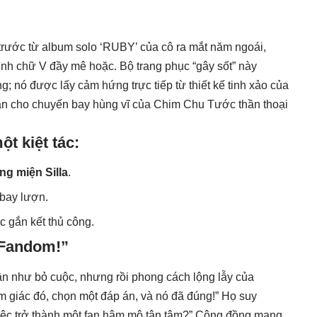
trước từ album solo ‘RUBY’ của cô ra mắt năm ngoái,
ình chữ V đầy mê hoặc. Bộ trang phục “gây sốt” này
g; nó được lấy cảm hứng trực tiếp từ thiết kế tinh xảo của
ân cho chuyến bay hùng vĩ của Chim Chu Tước thần thoại
ột kiệt tác:
g miện Silla
.
bay lượn.
c gắn kết thủ công.
 Fandom!”
gần như bỏ cuộc, nhưng rồi phong cách lộng lẫy của
 giác đó, chọn một đáp án, và nó đã đúng!” Họ suy
việc trở thành một fan hâm mộ tận tâm?” Cộng đồng mạng,