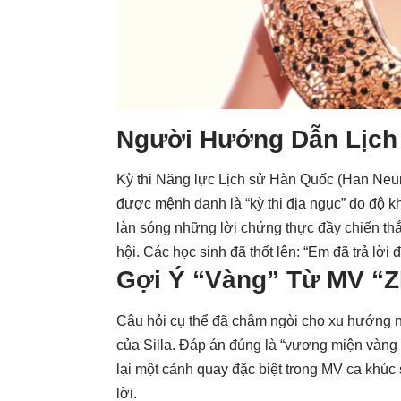
Người Hướng Dẫn Lịch 
Kỳ thi Năng lực Lịch sử Hàn Quốc (Han Neun
được mệnh danh là “kỳ thi địa ngục” do độ khó
làn sóng những lời chứng thực đầy chiến th
hội. Các học sinh đã thốt lên: “Em đã trả lờ
Gợi Ý “Vàng” Từ MV “
Câu hỏi cụ thể đã châm ngòi cho xu hướng nà
của Silla. Đáp án đúng là “vương miện vàng S
lại một cảnh quay đặc biệt trong MV ca khúc
lời.