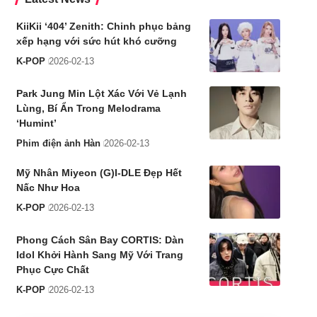
KiiKii ‘404’ Zenith: Chinh phục bảng
xếp hạng với sức hút khó cưỡng
K-POP
2026-02-13
Park Jung Min Lột Xác Với Vẻ Lạnh
Lùng, Bí Ẩn Trong Melodrama
‘Humint’
Phim điện ảnh Hàn
2026-02-13
Mỹ Nhân Miyeon (G)I-DLE Đẹp Hết
Nấc Như Hoa
K-POP
2026-02-13
Phong Cách Sân Bay CORTIS: Dàn
Idol Khởi Hành Sang Mỹ Với Trang
Phục Cực Chất
K-POP
2026-02-13