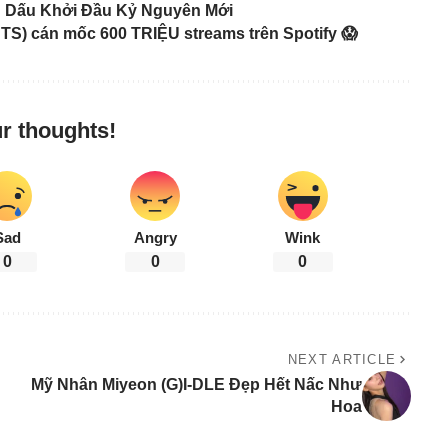
h Dấu Khởi Đầu Kỷ Nguyên Mới
TS) cán mốc 600 TRIỆU streams trên Spotify 😱
r thoughts!
Sad
Angry
Wink
0
0
0
NEXT ARTICLE
Mỹ Nhân Miyeon (G)I-DLE Đẹp Hết Nấc Như
Hoa