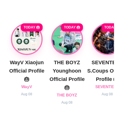
TODAY 🎂
TODAY 🎂
TODAY 🎂
WayV Xiaojun
THE BOYZ
SEVENTEEN
Official Profile
Younghoon
S.Coups Official
🎂
Official Profile
Profile 🎂
WayV
🎂
SEVENTEEN
Aug 08
Aug 08
THE BOYZ
Aug 08