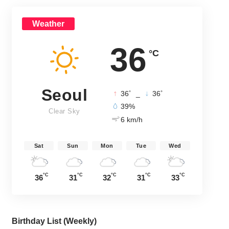
Weather
36
°C
Seoul
°
°
36
_
36
39%
Clear Sky
6 km/h
Sat
Sun
Mon
Tue
Wed
°C
°C
°C
°C
°C
36
31
32
31
33
Birthday List (Weekly
)