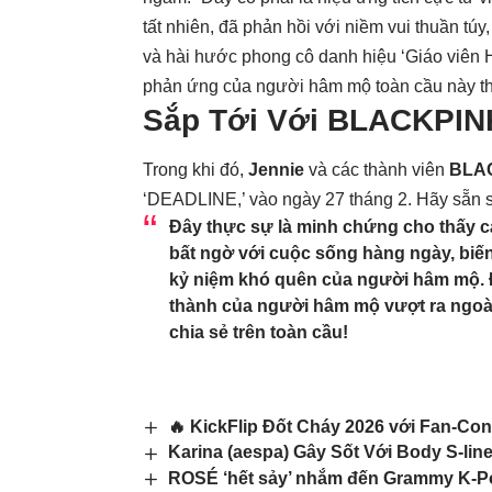
tất nhiên, đã phản hồi với niềm vui thuần túy
và hài hước phong cô danh hiệu ‘Giáo viên
phản ứng của người hâm mộ toàn cầu này thậ
Sắp Tới Với
BLACKPIN
Trong khi đó,
Jennie
và các thành viên
BLA
‘DEADLINE,’ vào ngày 27 tháng 2. Hãy sẵn s
Đây thực sự là minh chứng cho thấy c
bất ngờ với cuộc sống hàng ngày, biế
kỷ niệm khó quên của người hâm mộ. Đó
thành của người hâm mộ vượt ra ngoài 
chia sẻ trên toàn cầu!
🔥 KickFlip Đốt Cháy 2026 với Fan-Con
Karina (aespa) Gây Sốt Với Body S-l
ROSÉ ‘hết sảy’ nhắm đến Grammy K-Pop