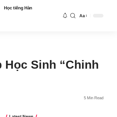
Học tiếng Hàn
Aa
Font
Resizer
p Học Sinh “Chinh
5 Min Read
Latest News