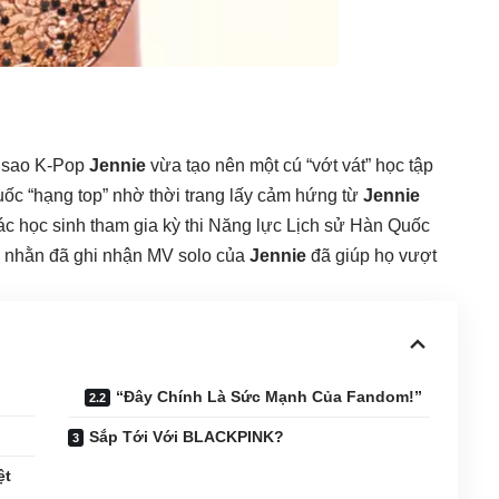
êu sao K-Pop
Jennie
vừa tạo nên một cú “vớt vát” học tập
Quốc “hạng top” nhờ thời trang lấy cảm hứng từ
Jennie
các học sinh tham gia kỳ thi Năng lực Lịch sử Hàn Quốc
ó nhằn đã ghi nhận MV solo của
Jennie
đã giúp họ vượt
“Đây Chính Là Sức Mạnh Của Fandom!”
Sắp Tới Với BLACKPINK?
ệt