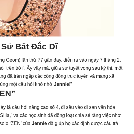
Sử Bất Đắc Dĩ
g Geom) lần thứ 77 gần đây, diễn ra vào ngày 7 tháng 2,
 “trên trời”. Ấy vậy mà, giữa sự tuyệt vọng sau kỳ thi, một
ắng đã tràn ngập các cộng đồng trực tuyến và mạng xã
i đúng một câu hỏi khó nhờ
Jennie
!”
ZEN”
y là câu hỏi nâng cao số 4, đi sâu vào di sản văn hóa
illa,” và các học sinh đã đồng loạt chia sẻ rằng việc nhớ
 solo ‘ZEN’ của
Jennie
đã giúp họ xác định được câu trả