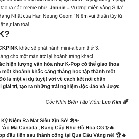
, tạo ra các meme như ‘
Jennie
= Vương miện vàng Silla’
 Hạng Nhất của Han Neung Geom.’ Niềm vui thuần túy từ
t sự lan tỏa!
K
?
CKPINK
khác sẽ phát hành mini-album thứ 3,
àng cho một màn trở lại hoành tráng khác!
ác hiện tượng văn hóa như K-Pop có thể giao thoa
n một khoảnh khắc căng thẳng học tập thành một
 là một ví dụ tuyệt vời về cách kết nối chân
giải trí, tạo ra những trải nghiệm độc đáo và được
Góc Nhìn Biên Tập Viên:
Leo Kim 🌈
 Kỷ Niệm Ra Mắt Siêu Xịn Sò! 🎤✨
ine ‘Ảo Ma Canada’, Đẳng Cấp Như Đồ Họa CG ✨🔥
 đầu tiên sau thành công tại Quả Cầu Vàng nè! 🏆🔥