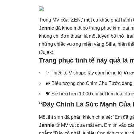
Trong MV của ‘ZEN,’ một ca khúc phát hành 
Jennie
đã khoe một bộ trang phục kim loại h
không chỉ đơn thuần là một tuyên bố thời tran
những chiếc vương miện vàng Silla, hiện th
(Jujak).
Trang phục tinh tế này quả là m
✨ Thiết kế V-shape lấy cảm hứng từ
Vươn
💫 Biểu tượng cho Chim Chu Tước đang 
💖 Sở hữu hơn 1.000 chi tiết kim loại đượ
“Đây Chính Là Sức Mạnh Của
Một thí sinh đã phấn khích chia sẻ: “Em đã 
Jennie
từ MV vụt qua mắt em. Em tin vào cảm
ngẫm: “Đây có phải là hiệu ứng tích cực từ 