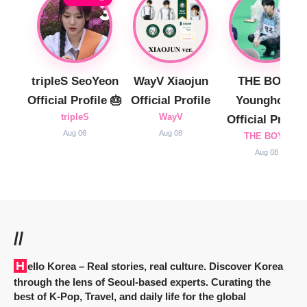
tripleS SeoYeon
WayV Xiaojun
THE BOYZ
Official Profile 🎂
Official Profile
Younghoon
tripleS
WayV
Official Profile
Aug 06
Aug 08
THE BOYZ
Aug 08
//
Hello Korea
– Real stories, real culture. Discover Korea
through the lens of Seoul-based experts. Curating the
best of K-Pop, Travel, and daily life for the global