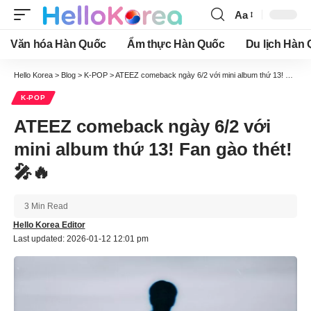
Aa
Font
Resizer
Văn hóa Hàn Quốc
Ẩm thực Hàn Quốc
Du lịch Hàn
Hello Korea
>
Blog
>
K-POP
>
ATEEZ comeback ngày 6/2 với mini album thứ 13! Fan gào thét! 🎤🔥
K-POP
ATEEZ comeback ngày 6/2 với
mini album thứ 13! Fan gào thét!
🎤🔥
3 Min Read
Hello Korea Editor
Last updated: 2026-01-12 12:01 pm