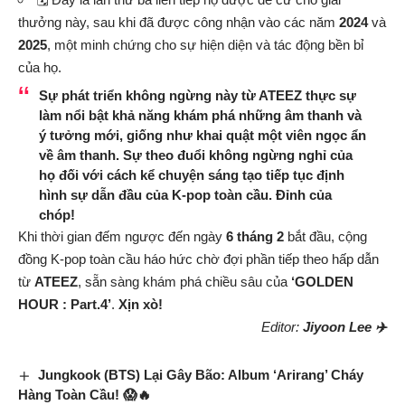
thưởng này, sau khi đã được công nhận vào các năm
2024
và
2025
, một minh chứng cho sự hiện diện và tác động bền bỉ
của họ.
Sự phát triển không ngừng này từ
ATEEZ
thực sự
làm nổi bật khả năng khám phá những âm thanh và
ý tưởng mới, giống như khai quật một viên ngọc ẩn
về âm thanh. Sự theo đuổi không ngừng nghỉ của
họ đối với cách kể chuyện sáng tạo tiếp tục định
hình sự dẫn đầu của K-pop toàn cầu.
Đỉnh của
chóp!
Khi thời gian đếm ngược đến ngày
6 tháng 2
bắt đầu, cộng
đồng K-pop toàn cầu háo hức chờ đợi phần tiếp theo hấp dẫn
từ
ATEEZ
, sẵn sàng khám phá chiều sâu của
‘GOLDEN
HOUR : Part.4’
.
Xịn xò!
Editor:
Jiyoon Lee ✈️
Jungkook (BTS) Lại Gây Bão: Album ‘Arirang’ Cháy
Hàng Toàn Cầu! 😱🔥