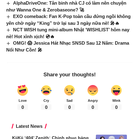
AlphaDriveOne: Tân binh nhà CJ có làm nên chuyện
như Wanna One & Zerobaseone? 🚀
EXO comeback: Fan K-Pop toàn cầu đứng ngồi không
yên chờ ngày “King” trở lại sau 3 ngày nữa nè! 🎤🔥
NCT WISH tung mini-album Nhật ‘WISHLIST’ hôm nay
nè! Hot xình xịch! 💿🔥
OMG! 😱 Jessica Hát Nhạc SNSD Sau 12 Năm: Drama
Nổi Như Cồn! 🎤
Share your thoughts!
Love
Cry
Sad
Angry
Wink
0
0
0
0
0
Latest News
KiiKii ‘404’ Zenith: Chinh phục bảng