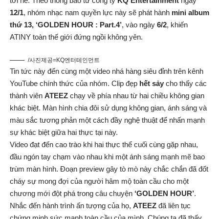
tới nè. Theo thông báo từ công ty
KQ Entertainment
ngày
12/1
, nhóm nhạc nam quyền lực này sẽ phát hành
mini album
thứ 13, ‘GOLDEN HOUR : Part.4’
, vào ngày
6/2
, khiến
ATINY toàn thế giới đứng ngồi không yên.
/사진제공=KQ엔터테인먼트
Tin tức này đến cùng một video nhá hàng siêu đỉnh trên kênh
YouTube chính thức của nhóm. Clip đẹp
hết sảy
cho thấy các
thành viên
ATEEZ
chạy về phía nhau từ hai chiều không gian
khác biệt. Màn hình chia đôi sử dụng không gian, ánh sáng và
màu sắc tương phản một cách đầy nghệ thuật để nhấn mạnh
sự khác biệt giữa hai thực tại này.
Video đạt đến cao trào khi hai thực thể cuối cùng gặp nhau,
đầu ngón tay chạm vào nhau khi một ánh sáng mạnh mẽ bao
trùm màn hình. Đoạn preview gây tò mò này chắc chắn đã đốt
cháy sự mong đợi của người hâm mộ toàn cầu cho một
chương mới đột phá trong câu chuyện
‘GOLDEN HOUR’
.
Nhắc đến hành trình ấn tượng của họ,
ATEEZ
đã liên tục
chứng minh sức mạnh toàn cầu của mình. Chúng ta đã thấy