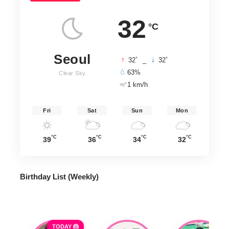
32
°C
Seoul
°
°
32
_
32
63%
Clear Sky
1 km/h
Fri
Sat
Sun
Mon
°C
°C
°C
°C
39
36
34
32
Birthday List (Weekly
)
TODAY 🎂