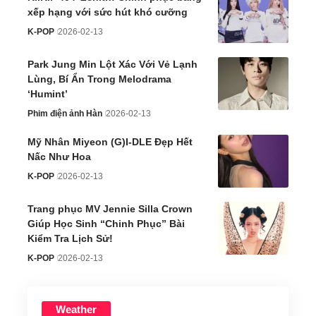
xếp hạng với sức hút khó cưỡng
K-POP
2026-02-13
Park Jung Min Lột Xác Với Vẻ Lạnh
Lùng, Bí Ẩn Trong Melodrama
‘Humint’
Phim điện ảnh Hàn
2026-02-13
Mỹ Nhân Miyeon (G)I-DLE Đẹp Hết
Nấc Như Hoa
K-POP
2026-02-13
Trang phục MV Jennie Silla Crown
Giúp Học Sinh “Chinh Phục” Bài
Kiểm Tra Lịch Sử!
K-POP
2026-02-13
Weather