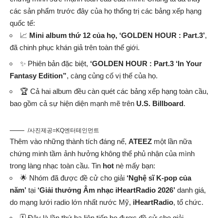
các sản phẩm trước đây của họ thống trị các bảng xếp hạng
quốc tế:
📈
Mini album thứ 12 của họ, ‘GOLDEN HOUR : Part.3’
,
đã chinh phục khán giả trên toàn thế giới.
✨ Phiên bản đặc biệt,
‘GOLDEN HOUR : Part.3 ‘In Your
Fantasy Edition”
, càng củng cố vị thế của họ.
🏆 Cả hai album đều càn quét các bảng xếp hạng toàn cầu,
bao gồm cả sự hiện diện mạnh mẽ trên
U.S. Billboard
.
/사진제공=KQ엔터테인먼트
Thêm vào những thành tích đáng nể,
ATEEZ
một lần nữa
chứng minh tầm ảnh hưởng không thể phủ nhận của mình
trong làng nhạc toàn cầu. Tin
hot
nè mấy bạn:
🌟 Nhóm đã được đề cử cho giải
‘Nghệ sĩ K-pop của
năm’
tại
‘Giải thưởng Âm nhạc iHeartRadio 2026’
danh giá,
do mạng lưới radio lớn nhất nước Mỹ,
iHeartRadio
, tổ chức.
🗓️ Đây là lần thứ ba liên tiếp họ được đề cử cho giải