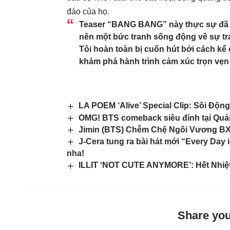
đáo của họ.
Teaser “BANG BANG” này thực sự đã 
nên một bức tranh sống động về sự tra
Tôi hoàn toàn bị cuốn hút bởi cách k
khám phá hành trình cảm xúc trọn vẹn
LA POEM ‘Alive’ Special Clip: Sôi Độn
OMG! BTS comeback siêu đỉnh tại Qu
Jimin (BTS) Chễm Chệ Ngôi Vương B
J-Cera tung ra bài hát mới “Every Day i
nha!
ILLIT ‘NOT CUTE ANYMORE’: Hết Nhiệ
Share you