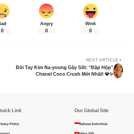
Sad
Angry
Wink
0
0
0
NEXT ARTICLE
Đôi Tay Kim Na-young Gây Sốt: “Đập Hộp”
Chanel Coco Crush Mới Nhất! 💎✨
uick Link
Our Global Site
rivacy Policy
Bahasa Indonésia
ontact
tiếng Việt