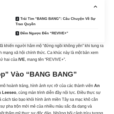
Trái Tim “BANG BANG”: Câu Chuyện Về Sự
Trao Quyền
Đếm Ngược Đến “REVIVE+”
 đã khiến người hâm mộ “đứng ngồi không yên” khi tung ra
mạng xã hội chính thức. Ca khúc này là một bản xem
hứ hai của
IVE
, mang tên “REVIVE+”.
hóp” Vào “BANG BANG”
y mô hoành tráng, hình ảnh rực rỡ của các thành viên
An
và
Leeseo
, cùng màn trình diễn đầy nội lực. Điều thực sự
há cách táo bạo khỏi hình ảnh miền Tây sa mạc khô cằn
 sự pha trộn mới mẻ của nhiều màu sắc đa dạng và
một thẩm mỹ thực sự độc đáo. Những bối cảnh trừu tượng