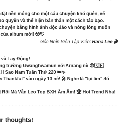
đặt nền móng cho một câu chuyện khó quên, vẽ
o quyền và thể hiện bản thân một cách táo bạo.
ể chuyện bằng hình ảnh độc đáo và nóng lòng muốn
 của album mới! 🥺💘
Góc Nhìn Biên Tập Viên:
Hana Lee 🎬
g và Lay Động!
ảng trường Gwanghwamun với Arirang nè 😲🇰🇷
XH Sao Nam Tuần Thứ 220 👑✨
s Thankful” vào ngày 13 nè! 🎤 Nghe là “lụi tim” đó
t Rồi Mà Vẫn Leo Top BXH Ầm Ầm! 🏆 Hot Trend Nha!
r thoughts!