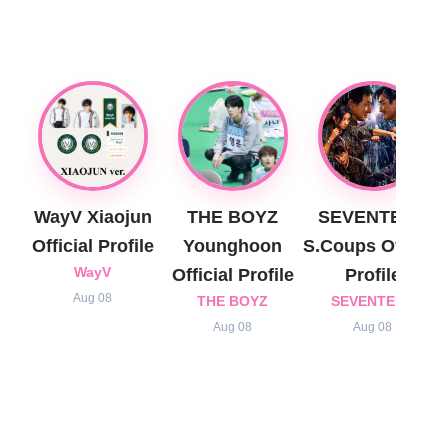
WayV Xiaojun
THE BOYZ
SEVENTEEN
Official Profile
Younghoon
S.Coups Official
WayV
Official Profile
Profile
Aug 08
THE BOYZ
SEVENTEEN
Aug 08
Aug 08