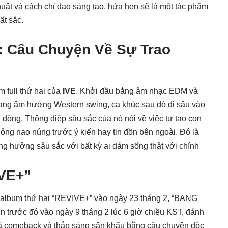
huật và cách chỉ đạo sáng tạo, hứa hẹn sẽ là một tác phẩm
ất sắc.
: Câu Chuyện Về Sự Trao
full thứ hai của
IVE
. Khởi đầu bằng âm nhạc EDM và
mang âm hưởng Western swing, ca khúc sau đó đi sâu vào
 động. Thông điệp sâu sắc của nó nói về việc tự tạo con
không nao núng trước ý kiến hay tin đồn bên ngoài. Đó là
ng hưởng sâu sắc với bất kỳ ai dám sống thật với chính
VE+”
ộ album thứ hai “REVIVE+” vào ngày 23 tháng 2, “BANG
trước đó vào ngày 9 tháng 2 lúc 6 giờ chiều KST, đánh
á comeback và thắp sáng sân khấu bằng câu chuyện độc