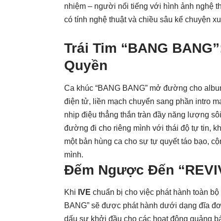
nhiệm – người nổi tiếng với hình ảnh nghệ t
có tính nghệ thuật và chiều sâu kể chuyện xu
Trái Tim “BANG BANG”
Quyền
Ca khúc “BANG BANG” mở đường cho album 
điện tử, liền mạch chuyển sang phần intro 
nhịp điệu thẳng thắn tràn đầy năng lượng sôi
đường đi cho riêng mình với thái độ tự tin, 
một bản hùng ca cho sự tự quyết táo bạo, cộ
mình.
Đếm Ngược Đến “REVI
Khi
IVE
chuẩn bị cho việc phát hành toàn b
BANG” sẽ được phát hành dưới dạng đĩa đơn 
dấu sự khởi đầu cho các hoạt động quảng b