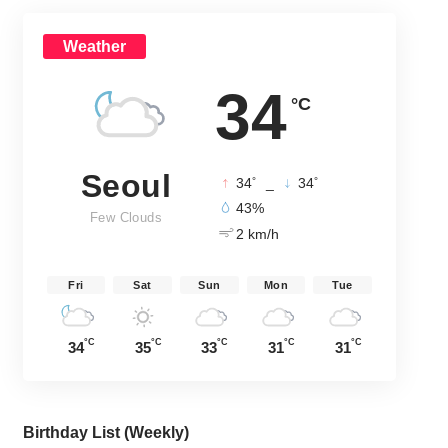
Weather
34
°C
Seoul
°
°
34
_
34
43%
Few Clouds
2 km/h
Fri
Sat
Sun
Mon
Tue
°C
°C
°C
°C
°C
34
35
33
31
31
Birthday List (Weekly
)