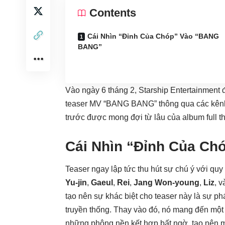
Contents
Cái Nhìn “Đỉnh Của Chóp” Vào “BANG
BANG”
Vào ngày 6 tháng 2, Starship Entertainment
teaser MV “BANG BANG” thông qua các kênh 
trước được mong đợi từ lâu của album full t
Cái Nhìn “Đỉnh Của C
Teaser ngay lập tức thu hút sự chú ý với qu
Yu-jin
,
Gaeul
,
Rei
,
Jang Won-young
,
Liz
, 
tạo nên sự khác biệt cho teaser này là sự p
truyền thống. Thay vào đó, nó mang đến một
những phông nền kết hợp bất ngờ, tạo nên 