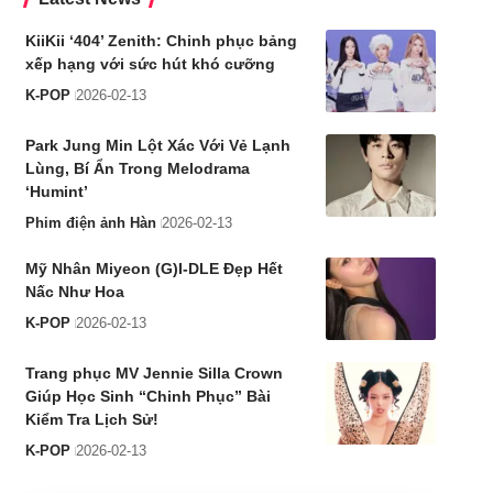
KiiKii ‘404’ Zenith: Chinh phục bảng
xếp hạng với sức hút khó cưỡng
K-POP
2026-02-13
Park Jung Min Lột Xác Với Vẻ Lạnh
Lùng, Bí Ẩn Trong Melodrama
‘Humint’
Phim điện ảnh Hàn
2026-02-13
Mỹ Nhân Miyeon (G)I-DLE Đẹp Hết
Nấc Như Hoa
K-POP
2026-02-13
Trang phục MV Jennie Silla Crown
Giúp Học Sinh “Chinh Phục” Bài
Kiểm Tra Lịch Sử!
K-POP
2026-02-13