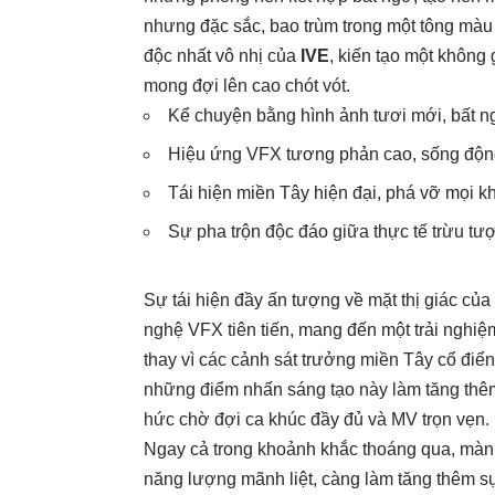
nhưng đặc sắc, bao trùm trong một tông màu 
độc nhất vô nhị của
IVE
, kiến tạo một không
mong đợi lên cao chót vót.
Kể chuyện bằng hình ảnh tươi mới, bất n
Hiệu ứng VFX tương phản cao, sống động
Tái hiện miền Tây hiện đại, phá vỡ mọi 
Sự pha trộn độc đáo giữa thực tế trừu t
Sự tái hiện đầy ấn tượng về mặt thị giác c
nghệ VFX tiên tiến, mang đến một trải nghiệm
thay vì các cảnh sát trưởng miền Tây cổ điển
những điểm nhấn sáng tạo này làm tăng thêm
hức chờ đợi ca khúc đầy đủ và MV trọn vẹn.
Ngay cả trong khoảnh khắc thoáng qua, màn
năng lượng mãnh liệt, càng làm tăng thêm 