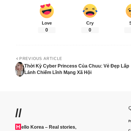
Love
Cry
0
0
PREVIOUS ARTICLE
Thời Kỳ Cyber Princess Của Chuu: Vẻ Đẹp Lấp
Lánh Chiếm Lĩnh Mạng Xã Hội
Q
//
P
H
ello Korea
– Real stories,
C