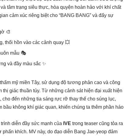
và tâm trạng siêu thực, hòa quyện hoàn hảo với khí chất
 gian cảm xúc riêng biệt cho “BANG BANG” và đẩy sự
gờ 🎨
, thổi hồn vào các cảnh quay 💥
khuôn mẫu 🎭
ượng và đầy màu sắc ✨
ủa thẩm mỹ miền Tây, sử dụng độ tương phản cao và công
 thị giác thuần túy. Từ những cảnh sát hiện đại xuất hiện
, cho đến những tia sáng rực rỡ thay thế cho súng lục,
 bầu không khí giác quan, khiến chúng ta thêm phần háo
 trình diễn đầy sức mạnh của
IVE
trong teaser cũng tỏa ra
sự phấn khích. MV này, do đạo diễn Bang Jae-yeop đảm