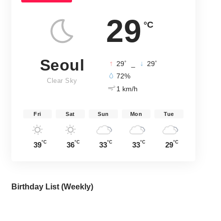
29
°C
Seoul
°
°
29
_
29
72%
Clear Sky
1 km/h
Fri
Sat
Sun
Mon
Tue
°C
°C
°C
°C
°C
39
36
33
33
29
Birthday List (Weekly
)