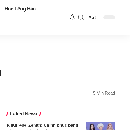
Học tiếng Hàn
Aa
Font
Resizer
n
5 Min Read
Latest News
KiiKii ‘404’ Zenith: Chinh phục bảng