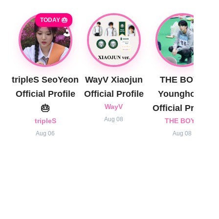
TODAY 🎂
tripleS SeoYeon
WayV Xiaojun
THE BOYZ
Official Profile
Official Profile
Younghoon
🎂
WayV
Official Profile
Aug 08
tripleS
THE BOYZ
Aug 06
Aug 08