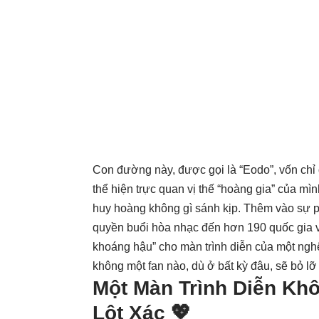
Con đường này, được gọi là “Eodo”, vốn chỉ 
thể hiện trực quan vị thế “hoàng gia” của mì
huy hoàng không gì sánh kịp. Thêm vào sự phấ
quyền buổi hòa nhạc đến hơn 190 quốc gia và
khoáng hậu” cho màn trình diễn của một nghệ
không một fan nào, dù ở bất kỳ đâu, sẽ bỏ lỡ
Một Màn Trình Diễn K
Lột Xác 💖