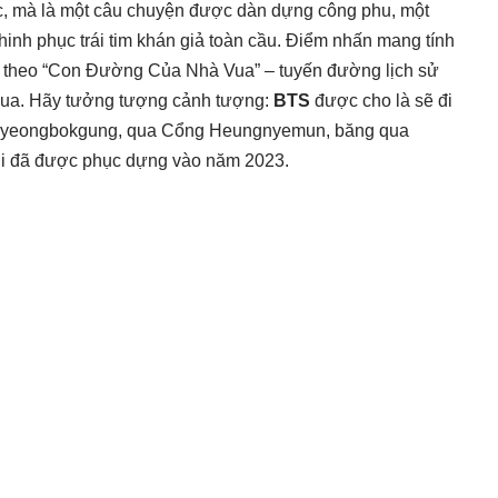
c, mà là một câu chuyện được dàn dựng công phu, một
hinh phục trái tim khán giả toàn cầu. Điểm nhấn mang tính
ọc theo “Con Đường Của Nhà Vua” – tuyến đường lịch sử
qua. Hãy tưởng tượng cảnh tượng:
BTS
được cho là sẽ đi
Gyeongbokgung, qua Cổng Heungnyemun, băng qua
i đã được phục dựng vào năm 2023.