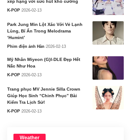
xếp hạng với sức hút khó cưỡng
K-POP
2026-02-13
Park Jung Min Lột Xác Với Vẻ Lạnh
Lùng, Bí Ẩn Trong Melodrama
‘Humint’
Phim điện ảnh Hàn
2026-02-13
Mỹ Nhân Miyeon (G)I-DLE Đẹp Hết
Nấc Như Hoa
K-POP
2026-02-13
Trang phục MV Jennie Silla Crown
Giúp Học Sinh “Chinh Phục” Bài
Kiểm Tra Lịch Sử!
K-POP
2026-02-13
Weather