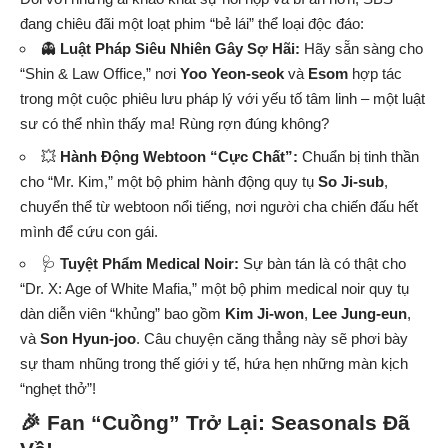
đang chiêu đãi một loạt phim “bẻ lái” thể loại độc đáo:
👻
Luật Pháp Siêu Nhiên Gây Sợ Hãi:
Hãy sẵn sàng cho
“Shin & Law Office,” nơi
Yoo Yeon-seok
và
Esom
hợp tác
trong một cuộc phiêu lưu pháp lý với yếu tố tâm linh – một luật
sư có thể nhìn thấy ma! Rùng rợn đúng không?
💥
Hành Động Webtoon “Cực Chất”:
Chuẩn bị tinh thần
cho “Mr. Kim,” một bộ phim hành động quy tụ
So Ji-sub
,
chuyển thể từ webtoon nổi tiếng, nơi người cha chiến đấu hết
mình để cứu con gái.
🩺
Tuyệt Phẩm Medical Noir:
Sự bàn tán là có thật cho
“Dr. X: Age of White Mafia,” một bộ phim medical noir quy tụ
dàn diễn viên “khủng” bao gồm
Kim Ji-won
,
Lee Jung-eun
,
và
Son Hyun-joo
. Câu chuyện căng thẳng này sẽ phơi bày
sự tham nhũng trong thế giới y tế, hứa hẹn những màn kịch
“nghẹt thở”!
🎉 Fan “Cuồng” Trở Lại: Seasonals Đã