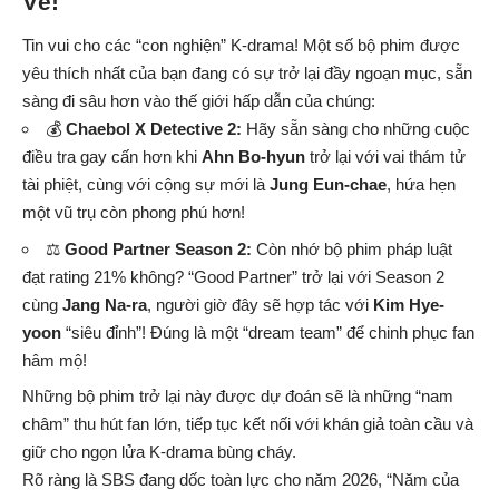
Về!
Tin vui cho các “con nghiện” K-drama! Một số bộ phim được
yêu thích nhất của bạn đang có sự trở lại đầy ngoạn mục, sẵn
sàng đi sâu hơn vào thế giới hấp dẫn của chúng:
💰
Chaebol X Detective 2:
Hãy sẵn sàng cho những cuộc
điều tra gay cấn hơn khi
Ahn Bo-hyun
trở lại với vai thám tử
tài phiệt, cùng với cộng sự mới là
Jung Eun-chae
, hứa hẹn
một vũ trụ còn phong phú hơn!
⚖️
Good Partner Season 2:
Còn nhớ bộ phim pháp luật
đạt rating 21% không? “Good Partner” trở lại với Season 2
cùng
Jang Na-ra
, người giờ đây sẽ hợp tác với
Kim Hye-
yoon
“siêu đỉnh”! Đúng là một “dream team” để chinh phục fan
hâm mộ!
Những bộ phim trở lại này được dự đoán sẽ là những “nam
châm” thu hút fan lớn, tiếp tục kết nối với khán giả toàn cầu và
giữ cho ngọn lửa K-drama bùng cháy.
Rõ ràng là SBS đang dốc toàn lực cho năm 2026, “Năm của