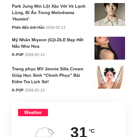
Park Jung Min Lột Xác Với Vẻ Lạnh
Lùng, Bí Ẩn Trong Melodrama
‘Humint’
Phim điện ảnh Hàn
2026-02-13
Mỹ Nhân Miyeon (G)I-DLE Đẹp Hết
Nấc Như Hoa
K-POP
2026-02-13
Trang phục MV Jennie Silla Crown
Giúp Học Sinh “Chinh Phục” Bài
Kiểm Tra Lịch Sử!
K-POP
2026-02-13
Weather
31
°C