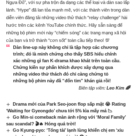
Ngựa Đỏ”, với sự pha trộn đa dạng các thể loại và dàn sao lấp
lánh. “Hype” đã lan tỏa mạnh mẽ, với các thành viên trong dàn
diễn viên đăng tải những video thử thách “relay challenge” hài
hước trên các kênh YouTube chính thức. Hãy sẵn sàng để
những bộ phim mới này “chiếm sóng” các trang mạng xã hội
của bạn và trở thành “cơn sốt” toàn cầu tiếp theo! 💯
Dàn line-up này không chỉ là tập hợp các chương
trình; đó là minh chứng cho thấy SBS hiểu chính
xác những gì fan K-drama khao khát trên toàn cầu.
Chứng kiến sự phấn khích được xây dựng qua
những video thử thách đó chỉ càng chứng tỏ
những bộ phim này đã “đốn tim” khán giả rồi!
Biên tập viên:
Leo Kim 🌈
Drama mới của Park Seo-joon flop sấp mặt 😭 Rating
‘Waiting for Gyeongdo’ chưa tới 5% kìa mấy má 📉
Go Min-si comeback màn ảnh rộng với ‘Moral Family’
sau scandal? 🎬🔥 Hóng quá trời!
Go Kyung-pyo: ‘Tổng tài’ lạnh lùng khiến chị em ‘xỉu