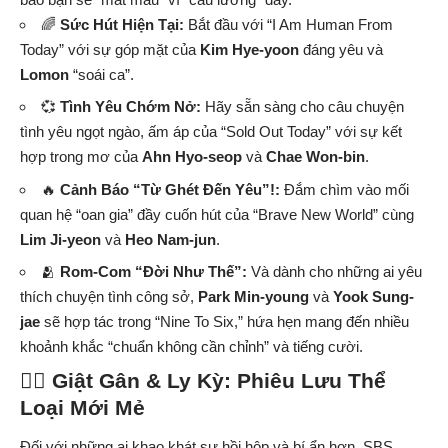
🌈
Sức Hút Hiện Tại:
Bắt đầu với “I Am Human From
Today” với sự góp mặt của
Kim Hye-yoon
đáng yêu và
Lomon
“soái ca”.
💞
Tình Yêu Chớm Nở:
Hãy sẵn sàng cho câu chuyện
tình yêu ngọt ngào, ấm áp của “Sold Out Today” với sự kết
hợp trong mơ của
Ahn Hyo-seop
và
Chae Won-bin
.
🔥
Cảnh Báo “Từ Ghét Đến Yêu”!:
Đắm chìm vào mối
quan hệ “oan gia” đầy cuốn hút của “Brave New World” cùng
Lim Ji-yeon
và
Heo Nam-jun
.
🫂
Rom-Com “Đời Như Thế”:
Và dành cho những ai yêu
thích chuyện tình công sở,
Park Min-young
và
Yook Sung-
jae
sẽ hợp tác trong “Nine To Six,” hứa hẹn mang đến nhiều
khoảnh khắc “chuẩn không cần chỉnh” và tiếng cười.
🕵️‍♀️ Giật Gân & Ly Kỳ: Phiêu Lưu Thể
Loại Mới Mẻ
Đối với những ai khao khát sự hồi hộp và bí ẩn hơn, SBS