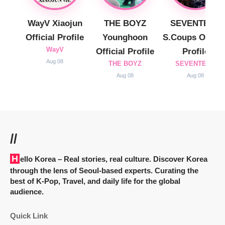
WayV Xiaojun
THE BOYZ
SEVENTEEN
Official Profile
Younghoon
S.Coups Officia
WayV
Official Profile
Profile
Aug 08
THE BOYZ
SEVENTEEN
Aug 08
Aug 08
//
Hello Korea
– Real stories, real culture. Discover Korea
through the lens of Seoul-based experts. Curating the
best of K-Pop, Travel, and daily life for the global
audience.
Quick Link