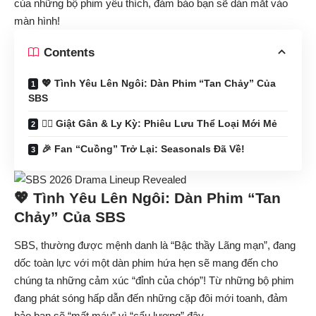
của những bộ phim yêu thích, đảm bảo bạn sẽ dán mắt vào
màn hình!
Contents
💖 Tình Yêu Lên Ngôi: Dàn Phim “Tan Chảy” Của
SBS
🕵️‍♀️ Giật Gân & Ly Kỳ: Phiêu Lưu Thể Loại Mới Mẻ
🎉 Fan “Cuồng” Trở Lại: Seasonals Đã Về!
💖 Tình Yêu Lên Ngôi: Dàn Phim “Tan
Chảy” Của SBS
SBS, thường được mệnh danh là “Bậc thầy Lãng mạn”, đang
dốc toàn lực với một dàn phim hứa hẹn sẽ mang đến cho
chúng ta những cảm xúc “đỉnh của chóp”! Từ những bộ phim
đang phát sóng hấp dẫn đến những cặp đôi mới toanh, đảm
bảo bạn sẽ “mất máu” vì “cẩu lương” đây.