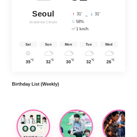
Seoul
°
°
31
_
31
58%
Scattered Clouds
1 km/h
Sat
Sun
Mon
Tue
Wed
°C
°C
°C
°C
°C
35
32
30
32
26
Birthday List (Weekly
)