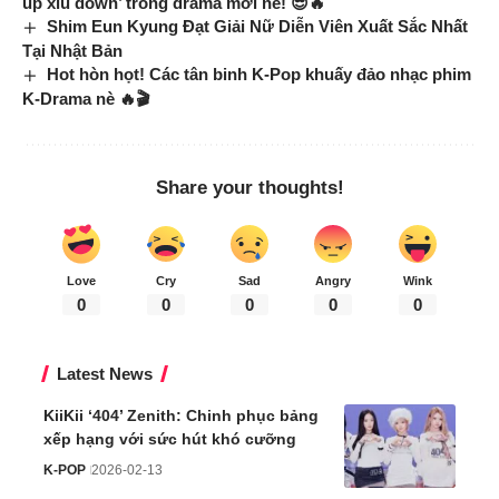
up xỉu down’ trong drama mới nè! 😎🔥
Shim Eun Kyung Đạt Giải Nữ Diễn Viên Xuất Sắc Nhất
Tại Nhật Bản
Hot hòn họt! Các tân binh K-Pop khuấy đảo nhạc phim
K-Drama nè 🔥🎬
Share your thoughts!
Love
Cry
Sad
Angry
Wink
0
0
0
0
0
Latest News
KiiKii ‘404’ Zenith: Chinh phục bảng
xếp hạng với sức hút khó cưỡng
K-POP
2026-02-13