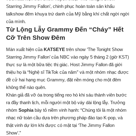
Starring Jimmy Fallon’, chinh phục hoàn toàn sân khấu
talkshow đêm khuya trứ danh của Mỹ bằng khí chất ngời ngời
của mình.
Từ Lộng Lẫy Grammy Đến “Cháy” Hết
Cỡ Trên Show Đêm
Màn xuất hiện của
KATSEYE
trên show ‘The Tonight Show
Starring Jimmy Fallon’ của NBC vào ngày 5 tháng 2 (giờ KST)
thực sự là một bữa tiệc thị giác. Host Jimmy Fallon đã giới
thiệu họ là “Nghệ sĩ TikTok của năm” và một nhóm nhạc được
đề cử hai hạng mục Grammy, đặt nền móng cho một đêm
không thể nào quên.
Khán giả đã vỡ òa trong tiếng reo hò khi sáu thành viên bước
ra đầy thanh lịch, mỗi người một bộ váy dài lộng lẫy. Trưởng
nhóm
Sophia
bày tỏ niềm vinh hạnh: “Chúng tôi là một nhóm
nhạc nữ toàn cầu dựa trên phương pháp đào tạo K-pop, và
thật vinh dự lớn khi được có mặt tại ‘The Jimmy Fallon
Show’.”