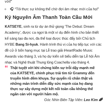
vời!”
🎧 “Tôi thực sự không thể chờ đợi âm nhạc mới của họ!”
Kỷ Nguyên Âm Thanh Toàn Cầu Mới
KATSEYE
, sinh ra từ dự án thử giọng ‘The Debut: Dream
Academy’, được ca ngợi là một ví dụ điển hình cho bản thiết
kế sáng tạo đa nơi, đa thể loại được thúc đẩy bởi Chủ tịch
HYBE
Bang Si-hyuk
. Hành trình thú vị của họ tiếp tục với các
đề cử ở bốn hạng mục tại Lễ trao giải iHeartRadio Music
Awards vào tháng 3, và họ dự kiến sẽ biểu diễn tại Lễ hội Âm
nhạc và Nghệ thuật Thung lũng Coachella vào tháng 4.
Thật tuyệt vời khi chứng kiến sự trỗi dậy mạnh mẽ
của
KATSEYE
, chinh phục trái tim từ Grammy đến
truyền hình đêm khuya. Sự quyến rũ chân thật và
những màn trình diễn đầy sức mạnh của họ đang
thực sự xây dựng một kết nối toàn cầu không thể
ngăn cản với người hâm mộ.
Góc Nhìn Biên Tập Viên:
Leo Kim 🌈