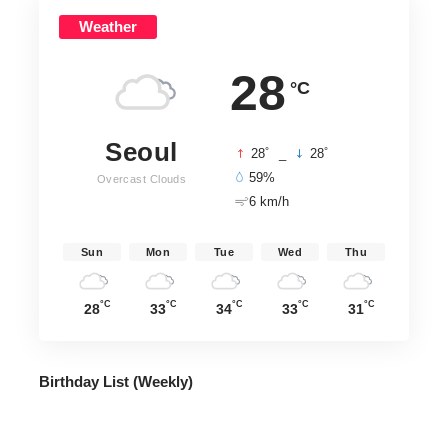
Weather
28
°C
Seoul
°
°
28
_
28
59%
Overcast Clouds
6 km/h
Sun
Mon
Tue
Wed
Thu
°C
°C
°C
°C
°C
28
33
34
33
31
Birthday List (Weekly
)