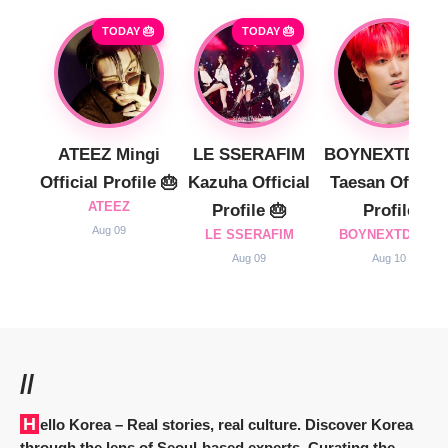
TODAY 🎂
TODAY 🎂
ATEEZ Mingi
LE SSERAFIM
BOYNEXTDOO
Official Profile 🎂
Kazuha Official
Taesan Official
ATEEZ
Profile 🎂
Profile
Aug 09
LE SSERAFIM
BOYNEXTDOOR
Aug 09
Aug 10
//
Hello Korea
– Real stories, real culture. Discover Korea
through the lens of Seoul-based experts. Curating the