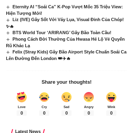
Eternity AI “Soái Ca” K-Pop Vượt Mốc 35 Triệu View:
Hiện Tượng Mới!
Liz (IVE) Gây Sốt Với Váy Lụa, Visual Đỉnh Của Chóp!
✨🔥
BTS World Tour ‘ARIRANG’ Gây Bão Toàn Cầu!
Phong Cách Đời Thường Của Hwasa Hé Lộ Vẻ Quyến
Rũ Khác Lạ
Felix (Stray Kids) Gây Bão Airport Style Chuẩn Soái Ca
Lên Đường Đến London 👑✈️🔥
Share your thoughts!
Love
Cry
Sad
Angry
Wink
0
0
0
0
0
Latest News