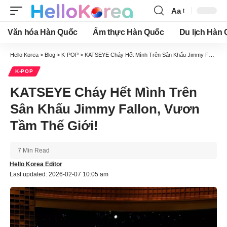
Aa
Font
Resizer
Văn hóa Hàn Quốc
Ẩm thực Hàn Quốc
Du lịch Hàn
Hello Korea
>
Blog
>
K-POP
>
KATSEYE Cháy Hết Mình Trên Sân Khấu Jimmy Fallon, Vươn Tầm Thế Giới!
K-POP
KATSEYE Cháy Hết Mình Trên
Sân Khấu Jimmy Fallon, Vươn
Tầm Thế Giới!
7 Min Read
Hello Korea Editor
Last updated: 2026-02-07 10:05 am