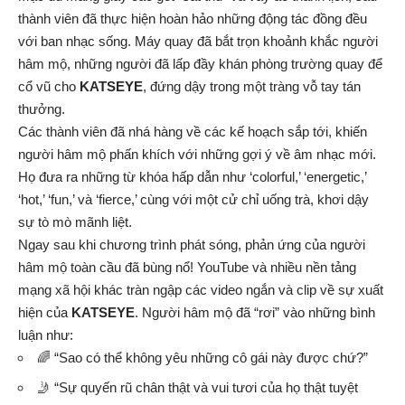
thành viên đã thực hiện hoàn hảo những động tác đồng đều
với ban nhạc sống. Máy quay đã bắt trọn khoảnh khắc người
hâm mộ, những người đã lấp đầy khán phòng trường quay để
cổ vũ cho
KATSEYE
, đứng dậy trong một tràng vỗ tay tán
thưởng.
Các thành viên đã nhá hàng về các kế hoạch sắp tới, khiến
người hâm mộ phấn khích với những gợi ý về âm nhạc mới.
Họ đưa ra những từ khóa hấp dẫn như ‘colorful,’ ‘energetic,’
‘hot,’ ‘fun,’ và ‘fierce,’ cùng với một cử chỉ uống trà, khơi dậy
sự tò mò mãnh liệt.
Ngay sau khi chương trình phát sóng, phản ứng của người
hâm mộ toàn cầu đã bùng nổ! YouTube và nhiều nền tảng
mạng xã hội khác tràn ngập các video ngắn và clip về sự xuất
hiện của
KATSEYE
. Người hâm mộ đã “rơi” vào những bình
luận như:
🌈 “Sao có thể không yêu những cô gái này được chứ?”
🤳 “Sự quyến rũ chân thật và vui tươi của họ thật tuyệt