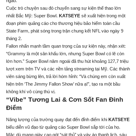
ngào.”
Cuộc trò chuyện sau đó chuyển sang sự kiện thể thao lớn
nhất Bắc Mỹ: Super Bowl.
KATSEYE
sẽ xuất hiện trong một
đoạn phim quảng cáo cho thương hiệu bảo hiểm toàn cầu
State Farm, phát sóng trong trận chung kết NFL vào ngày 9
tháng 2.
Fallon nhấn mạnh tầm quan trọng của sự kiện này, nhận xét:
“Grammy là một sân khấu lớn, nhưng Super Bowl có lẽ còn
lớn hơn.” Super Bowl năm ngoái đã thu hút khoảng 127,7 triệu
lượt xem trên TV và các nền tảng streaming tại Mỹ. Các thành
viên sáng bừng lên, trả lời hóm hỉnh: “Và chúng em còn xuất
hiện trên ‘The Jimmy Fallon Show’ nữa ạ!”, tạo ra một bầu
không khí vô cùng thú vị.
“Vibe” Tương Lai & Cơn Sốt Fan Đỉnh
Điểm
Năng lượng của trường quay đạt đến đỉnh điểm khi
KATSEYE
biểu diễn vũ đạo từ quảng cáo Super Bowl sắp tới của họ.
Mặc dù mang giày cao gót “sát thủ” và váy áo thanh lịch, sáu