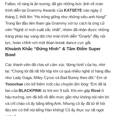
Fallon, rõ ràng là ấn tượng, đã giơ những bức ảnh về màn
trình diễn tại Grammy Awards của
KATSEYE
vào ngày 2
tháng 2, thốt lên: “Họ trông giống như những siêu anh hùng!”
Trong lần đầu tiên tham gia Grammy với tư cách là ứng cử
viên “Nghệ sĩ mới xuất sắc nhất”, nhóm đã nhận được những
tràng pháo tay vang dội cho màn trình diễn “Gnarly” đầy nội
lực, hoàn chỉnh với một đoạn break dance cực gắt.
Khoảnh Khắc “Đứng Hình” & Tâm Điểm Super
Bowl
Các thành viên đã chia sẻ cảm xúc ‘đứng hình’ của họ, nhớ
lại: “Chúng tôi đã rất hồi hộp khi có quá nhiều nghệ sĩ hàng đầu
như Lady Gaga, Miley Cyrus và Bad Bunny theo dõi.” Em út
Yoonchae
còn kể thêm một câu chuyện ấm lòng: “Em đã là
fan của
BLACKPINK
từ khi em 9 tuổi. Khi em gặp
Rosé
ở
hậu trường, em đã bối rối đến mức gần như không nói nên lời
và chỉ chào cô ấy bằng tiếng Anh. Nhưng cô ấy đã tử tế hỏi
liệu em có thể nói tiếng Hàn không! Cô ấy thực sự rất ngọt