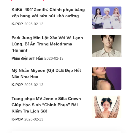
KiiKii ‘404’ Zenith: Chinh phục bảng
xếp hạng với sức hút khó cưỡng
K-POP
2026-02-13
Park Jung Min Lột Xác Với Vẻ Lạnh
Lùng, Bí Ẩn Trong Melodrama
‘Humint’
Phim điện ảnh Hàn
2026-02-13
Mỹ Nhân Miyeon (G)I-DLE Đẹp Hết
Nấc Như Hoa
K-POP
2026-02-13
Trang phục MV Jennie Silla Crown
Giúp Học Sinh “Chinh Phục” Bài
Kiểm Tra Lịch Sử!
K-POP
2026-02-13