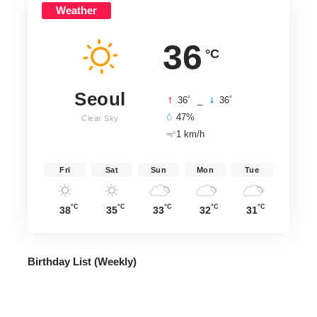
Weather
36
°C
Seoul
°
°
36
_
36
47%
Clear Sky
1 km/h
Fri
Sat
Sun
Mon
Tue
°C
°C
°C
°C
°C
38
35
33
32
31
Birthday List (Weekly
)