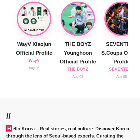
WayV Xiaojun
THE BOYZ
SEVENTEEN
Official Profile
Younghoon
S.Coups Officia
WayV
Official Profile
Profile
Aug 08
THE BOYZ
SEVENTEEN
Aug 08
Aug 08
//
Hello Korea
– Real stories, real culture. Discover Korea
through the lens of Seoul-based experts. Curating the