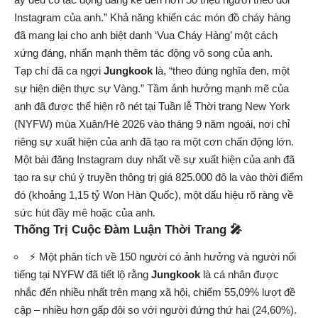
Instagram của anh.” Khả năng khiến các món đồ cháy hàng
đã mang lại cho anh biệt danh ‘Vua Cháy Hàng’ một cách
xứng đáng, nhấn mạnh thêm tác động vô song của anh.
Tạp chí đã ca ngợi
Jungkook
là, “theo đúng nghĩa đen, một
sự hiện diện thực sự Vàng.” Tầm ảnh hưởng mạnh mẽ của
anh đã được thể hiện rõ nét tại Tuần lễ Thời trang New York
(NYFW) mùa Xuân/Hè 2026 vào tháng 9 năm ngoái, nơi chỉ
riêng sự xuất hiện của anh đã tạo ra một cơn chấn động lớn.
Một bài đăng Instagram duy nhất về sự xuất hiện của anh đã
tạo ra sự chú ý truyền thông trị giá 825.000 đô la vào thời điểm
đó (khoảng 1,15 tỷ Won Hàn Quốc), một dấu hiệu rõ ràng về
sức hút đầy mê hoặc của anh.
Thống Trị Cuộc Đàm Luận Thời Trang 🎤
⚡️ Một phân tích về 150 người có ảnh hưởng và người nổi
tiếng tại NYFW đã tiết lộ rằng
Jungkook
là cá nhân được
nhắc đến nhiều nhất trên mạng xã hội, chiếm 55,09% lượt đề
cập – nhiều hơn gấp đôi so với người đứng thứ hai (24,60%).