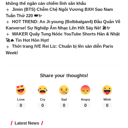
không thể ngăn cản chiếm lĩnh sân khấu
Jimin (BTS) Chễm Chệ Ngôi Vương BXH Sao Nam
Tuần Thứ 220 👑✨
HOT TREND: An Ji-young (Bolbbalgan4) Đầu Quân Về
Kanverse! Sự Nghiệp Âm Nhạc Lên Hết Sảy Nè! 🎤✨
WAKER Quẩy Tung Nóóc YouTube Shorts Hàn & Nhật
🚀🔥 Tin Hot Hòn Họt!
Thời trang IVE Rei Liz: Chuẩn bị lên sàn diễn Paris
Week!
Share your thoughts!
Love
Cry
Sad
Angry
Wink
0
0
0
0
0
Latest News