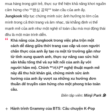
mua hàng trong giới trẻ, thực sự thể hiện khả năng khơi nguồn
cảm hứng cho **팬심 공략** toàn cầu của anh ấy.
Jungkook
tiếp tục chứng minh sức ảnh hưởng to lớn của
mình trong cả thời trang và âm nhạc, tái khẳng định vị thế
mạnh mẽ của anh như một nghệ sĩ toàn cầu mà mọi động thái
đều là một màn trình diễn.
Khả năng của
Jungkook
trong việc pha trộn một
cách dễ dàng giữa thời trang cao cấp và con người
chân thực của anh ấy tạo ra một từ trường gần như
từ tính xung quanh anh, thực sự nâng cao sức hút
sân khấu tổng thể và sự kết nối của anh ấy với
người hâm mộ. Chính **서사** nghệ thuật mạnh mẽ
này đã thu hút khán giả, chứng minh sức ảnh
hưởng của anh ấy vượt xa những xu hướng đơn
thuần để truyền cảm hứng cho một phong trào toàn
cầu.
Biên tập viên:
Minji Park 🎤
Hành trình Grammy của BTS: Câu chuyện K-Pop