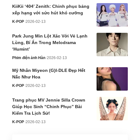
KiiKii ‘404’ Zenith: Chinh phục bảng
xếp hạng với sức hút khó cưỡng
K-POP
2026-02-13
Park Jung Min Lột Xác Với Vẻ Lạnh
Lùng, Bí Ẩn Trong Melodrama
‘Humint’
Phim điện ảnh Hàn
2026-02-13
Mỹ Nhân Miyeon (G)I-DLE Đẹp Hết
Nấc Như Hoa
K-POP
2026-02-13
Trang phục MV Jennie Silla Crown
Giúp Học Sinh “Chinh Phục” Bài
Kiểm Tra Lịch Sử!
K-POP
2026-02-13