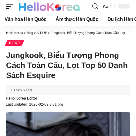
Aa
Font
Resizer
Văn hóa Hàn Quốc
Ẩm thực Hàn Quốc
Du lịch Hàn
Hello Korea
>
Blog
>
K-POP
>
Jungkook, Biểu Tượng Phong Cách Toàn Cầu, Lọt Top 50 Danh Sách Esquire
K-POP
Jungkook, Biểu Tượng Phong
Cách Toàn Cầu, Lọt Top 50 Danh
Sách Esquire
13 Min Read
Hello Korea Editor
Last updated: 2026-02-09 3:01 pm