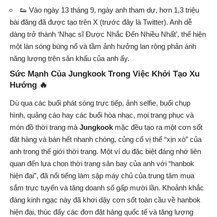
👟 Vào ngày 13 tháng 9, ngày anh tham dự, hơn 1,3 triệu
bài đăng đã được tạo trên X (trước đây là Twitter). Anh dễ
dàng trở thành ‘Nhạc sĩ Được Nhắc Đến Nhiều Nhất’, thể hiện
một làn sóng bùng nổ và tầm ảnh hưởng lan rộng phản ánh
năng lượng trên sân khấu của anh ấy.
Sức Mạnh Của
Jungkook
Trong Việc Khởi Tạo Xu
Hướng 🔥
Dù qua các buổi phát sóng trực tiếp, ảnh selfie, buổi chụp
hình, quảng cáo hay các buổi hòa nhạc, mọi trang phục và
món đồ thời trang mà
Jungkook
mặc đều tạo ra một cơn sốt
đặt hàng và bán hết nhanh chóng, củng cố vị thế “xịn xò” của
anh trong thế giới thời trang. Một ví dụ đặc biệt đáng nhớ liên
quan đến lựa chọn thời trang sân bay của anh với “hanbok
hiện đại”, đã nổi tiếng làm sập máy chủ của trung tâm mua
sắm trực tuyến và tăng doanh số gấp mười lần. Khoảnh khắc
đáng kinh ngạc này đã khơi dậy cơn sốt toàn cầu về hanbok
hiện đại, thúc đẩy các đơn đặt hàng quốc tế và tăng lượng