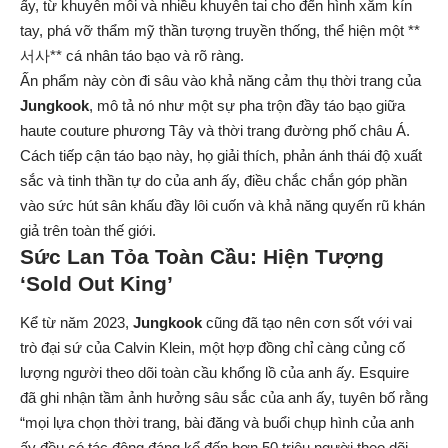
ấy, từ khuyên môi và nhiều khuyên tai cho đến hình xăm kín
tay, phá vỡ thẩm mỹ thần tượng truyền thống, thể hiện một **
서사** cá nhân táo bạo và rõ ràng.
Ấn phẩm này còn đi sâu vào khả năng cảm thụ thời trang của
Jungkook
, mô tả nó như một sự pha trộn đầy táo bạo giữa
haute couture phương Tây và thời trang đường phố châu Á.
Cách tiếp cận táo bạo này, họ giải thích, phản ánh thái độ xuất
sắc và tinh thần tự do của anh ấy, điều chắc chắn góp phần
vào sức hút sân khấu đầy lôi cuốn và khả năng quyến rũ khán
giả trên toàn thế giới.
Sức Lan Tỏa Toàn Cầu: Hiện Tượng
‘Sold Out King’
Kể từ năm 2023,
Jungkook
cũng đã tạo nên cơn sốt với vai
trò đại sứ của Calvin Klein, một hợp đồng chỉ càng củng cố
lượng người theo dõi toàn cầu khổng lồ của anh ấy. Esquire
đã ghi nhận tầm ảnh hưởng sâu sắc của anh ấy, tuyên bố rằng
“mọi lựa chọn thời trang, bài đăng và buổi chụp hình của anh
ấy đều có tác động đáng kể đến hơn 50 triệu người theo dõi