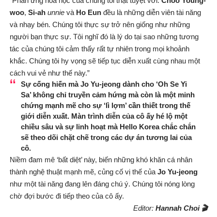
“Phản ứng hóa học của chúng tôi thật tuyệt vời.
Choo Young-
woo
,
Si-ah
unnie
và
Ho Eun
đều là những diễn viên tài năng
và nhạy bén. Chúng tôi thực sự trở nên giống như những
người bạn thực sự. Tôi nghĩ đó là lý do tại sao những tương
tác của chúng tôi cảm thấy rất tự nhiên trong mọi khoảnh
khắc. Chúng tôi hy vọng sẽ tiếp tục diễn xuất cùng nhau một
cách vui vẻ như thế này.”
Sự cống hiến mà
Jo Yu-jeong
dành cho
‘Oh Se Yi
Sa’
không chỉ truyền cảm hứng mà còn là một minh
chứng mạnh mẽ cho sự ‘lì lợm’ cần thiết trong thế
giới diễn xuất. Màn trình diễn của cô ấy hé lộ một
chiều sâu và sự linh hoạt mà
Hello Korea
chắc chắn
sẽ theo dõi chặt chẽ trong các dự án tương lai của
cô.
Niềm đam mê ‘bất diệt’ này, biến những khó khăn cá nhân
thành nghệ thuật mạnh mẽ, củng cố vị thế của
Jo Yu-jeong
như một tài năng đang lên đáng chú ý. Chúng tôi nóng lòng
chờ đợi bước đi tiếp theo của cô ấy.
Editor:
Hannah Choi 🎬