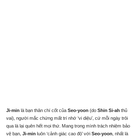
Ji-min
là bạn thân chí cốt của
Seo-yoon
(do
Shin Si-ah
thủ
vai), người mắc chứng mất trí nhớ ‘vi diệu’, cứ mỗi ngày trôi
qua là lại quên hết mọi thứ. Mang trong mình trách nhiệm bảo
vệ bạn,
Ji-min
luôn ‘cảnh giác cao độ’ với
Seo-yoon
, nhất là