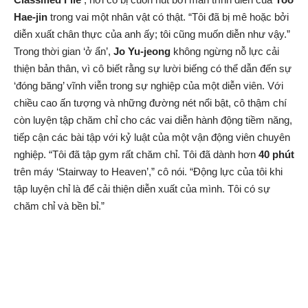
Hae-jin
trong vai một nhân vật có thật. “Tôi đã bị mê hoặc bởi
diễn xuất chân thực của anh ấy; tôi cũng muốn diễn như vậy.”
Trong thời gian ‘ở ẩn’,
Jo Yu-jeong
không ngừng nỗ lực cải
thiện bản thân, vì cô biết rằng sự lười biếng có thể dẫn đến sự
‘đóng băng’ vĩnh viễn trong sự nghiệp của một diễn viên. Với
chiều cao ấn tượng và những đường nét nổi bật, cô thậm chí
còn luyện tập chăm chỉ cho các vai diễn hành động tiềm năng,
tiếp cận các bài tập với kỷ luật của một vận động viên chuyên
nghiệp. “Tôi đã tập gym rất chăm chỉ. Tôi đã dành hơn
40 phút
trên máy ‘Stairway to Heaven’,” cô nói. “Động lực của tôi khi
tập luyện chỉ là để cải thiện diễn xuất của mình. Tôi có sự
chăm chỉ và bền bỉ.”