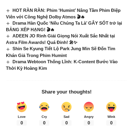
HOT RẦN RẦN: Phim ‘Humint’ Nâng Tầm Phim Điệp
Viên với Công Nghệ Dolby Atmos 🎬🔥
Drama Hàn Quốc ‘Nếu Chúng Ta Là’ GÂY SỐT trở lại
BẢNG XẾP HẠNG! 🎬🔥
ADEEN JO Rinh Giải Giọng Nói Xuất Sắc Nhất tại
Astra Film Awards! Quá Đỉnh! 🎤✨
Shin Se Kyung Tiết Lộ Park Jung Min Sẽ Đốn Tim
Khán Giả Trong Phim Humint
Drama Webtoon Thống Lĩnh: K-Content Bước Vào
Thời Kỳ Hoàng Kim
Share your thoughts!
Love
Cry
Sad
Angry
Wink
0
0
0
0
0