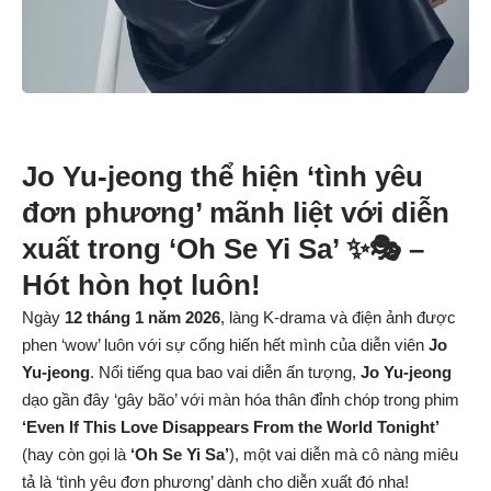
Jo Yu-jeong thể hiện ‘tình yêu
đơn phương’ mãnh liệt với diễn
xuất trong ‘Oh Se Yi Sa’ ✨🎭 –
Hót hòn họt luôn!
Ngày
12 tháng 1 năm 2026
, làng K-drama và điện ảnh được
phen ‘wow’ luôn với sự cống hiến hết mình của diễn viên
Jo
Yu-jeong
. Nổi tiếng qua bao vai diễn ấn tượng,
Jo Yu-jeong
dạo gần đây ‘gây bão’ với màn hóa thân đỉnh chóp trong phim
‘Even If This Love Disappears From the World Tonight’
(hay còn gọi là
‘Oh Se Yi Sa’
), một vai diễn mà cô nàng miêu
tả là ‘tình yêu đơn phương’ dành cho diễn xuất đó nha!