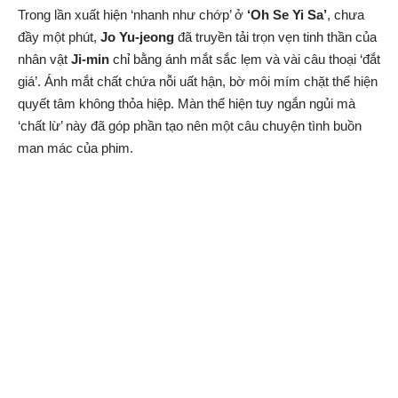
Trong lần xuất hiện ‘nhanh như chớp’ ở
‘Oh Se Yi Sa’
, chưa
đầy một phút,
Jo Yu-jeong
đã truyền tải trọn vẹn tinh thần của
nhân vật
Ji-min
chỉ bằng ánh mắt sắc lẹm và vài câu thoại ‘đắt
giá’. Ánh mắt chất chứa nỗi uất hận, bờ môi mím chặt thể hiện
quyết tâm không thỏa hiệp. Màn thể hiện tuy ngắn ngủi mà
‘chất lừ’ này đã góp phần tạo nên một câu chuyện tình buồn
man mác của phim.