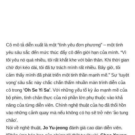
Cô mô tả diễn xuất là một “tình yêu đơn phương” – một tình
yêu sâu sắc đến mức thúc đẩy cô đến giới hạn của mình. “Vì
tôi yêu nó quá nhiều, tôi rất khắt khe với bản thân. Khi thời gian
chờ đợi kéo dài, tôi đã tự trách mình rất nhiều. Bây giờ, tôi
cảm thấy mình đã phát triển một tinh thần mạnh mẽ.” Sự ‘tuyệt
vọng’ sâu sắc này chắc chắn thấm nhuần màn trình diễn của
cô trong
‘Oh Se Yi Sa’
. Với những yếu tố kỳ ảo mạnh mẽ của
bộ phim, tính chân thực của nó phần lớn phụ thuộc vào khả
năng của từng diễn viên. Chính nghệ thuật của họ đã thổi hồn
vào những cảnh quay mà nếu không có họ sẽ trở nên ‘ảo tung
chảo’.
Nói về nghệ thuật,
Jo Yu-jeong
đánh giá cao dàn diễn viên.