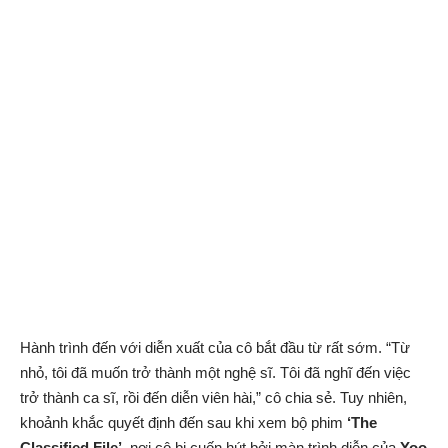
Hành trình đến với diễn xuất của cô bắt đầu từ rất sớm. “Từ
nhỏ, tôi đã muốn trở thành một nghệ sĩ. Tôi đã nghĩ đến việc
trở thành ca sĩ, rồi đến diễn viên hài,” cô chia sẻ. Tuy nhiên,
khoảnh khắc quyết định đến sau khi xem bộ phim
‘The
Classified File’
, nơi cô bị cuốn hút bởi màn trình diễn của
Yoo