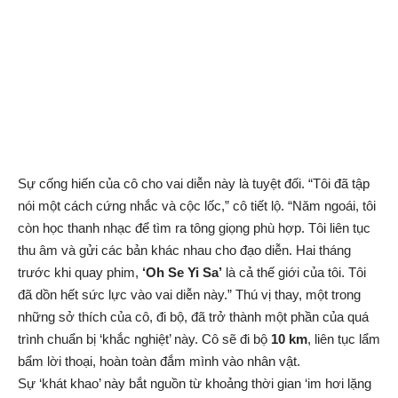
Sự cống hiến của cô cho vai diễn này là tuyệt đối. “Tôi đã tập
nói một cách cứng nhắc và cộc lốc,” cô tiết lộ. “Năm ngoái, tôi
còn học thanh nhạc để tìm ra tông giọng phù hợp. Tôi liên tục
thu âm và gửi các bản khác nhau cho đạo diễn. Hai tháng
trước khi quay phim,
‘Oh Se Yi Sa’
là cả thế giới của tôi. Tôi
đã dồn hết sức lực vào vai diễn này.” Thú vị thay, một trong
những sở thích của cô, đi bộ, đã trở thành một phần của quá
trình chuẩn bị ‘khắc nghiệt’ này. Cô sẽ đi bộ
10 km
, liên tục lẩm
bẩm lời thoại, hoàn toàn đắm mình vào nhân vật.
Sự ‘khát khao’ này bắt nguồn từ khoảng thời gian ‘im hơi lặng