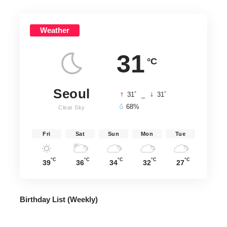
Weather
31
°C
Seoul
°
°
31
_
31
68%
Clear Sky
Fri
Sat
Sun
Mon
Tue
°C
°C
°C
°C
°C
39
36
34
32
27
Birthday List (Weekly
)