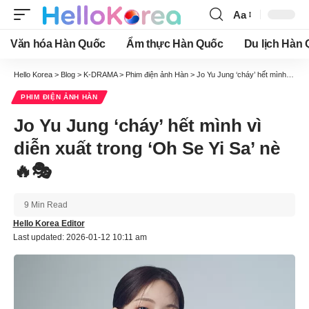
Aa
Font
Resizer
Văn hóa Hàn Quốc
Ẩm thực Hàn Quốc
Du lịch Hàn
Hello Korea
>
Blog
>
K-DRAMA
>
Phim điện ảnh Hàn
>
Jo Yu Jung ‘cháy’ hết mình vì diễn xuất trong ‘Oh Se Yi Sa’ nè 🔥🎭
PHIM ĐIỆN ẢNH HÀN
Jo Yu Jung ‘cháy’ hết mình vì
diễn xuất trong ‘Oh Se Yi Sa’ nè
🔥🎭
9 Min Read
Hello Korea Editor
Last updated: 2026-01-12 10:11 am