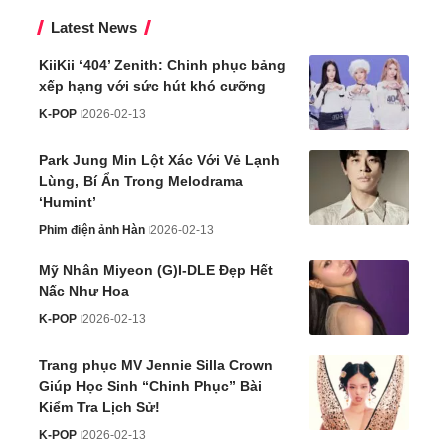
Latest News
KiiKii ‘404’ Zenith: Chinh phục bảng
xếp hạng với sức hút khó cưỡng
K-POP
2026-02-13
Park Jung Min Lột Xác Với Vẻ Lạnh
Lùng, Bí Ẩn Trong Melodrama
‘Humint’
Phim điện ảnh Hàn
2026-02-13
Mỹ Nhân Miyeon (G)I-DLE Đẹp Hết
Nấc Như Hoa
K-POP
2026-02-13
Trang phục MV Jennie Silla Crown
Giúp Học Sinh “Chinh Phục” Bài
Kiểm Tra Lịch Sử!
K-POP
2026-02-13