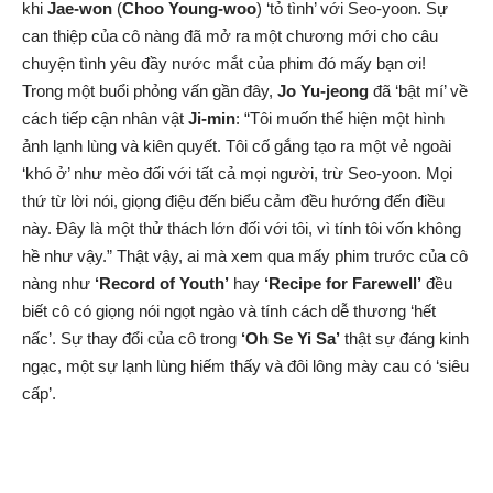
khi
Jae-won
(
Choo Young-woo
) ‘tỏ tình’ với Seo-yoon. Sự
can thiệp của cô nàng đã mở ra một chương mới cho câu
chuyện tình yêu đầy nước mắt của phim đó mấy bạn ơi!
Trong một buổi phỏng vấn gần đây,
Jo Yu-jeong
đã ‘bật mí’ về
cách tiếp cận nhân vật
Ji-min
: “Tôi muốn thể hiện một hình
ảnh lạnh lùng và kiên quyết. Tôi cố gắng tạo ra một vẻ ngoài
‘khó ở’ như mèo đối với tất cả mọi người, trừ Seo-yoon. Mọi
thứ từ lời nói, giọng điệu đến biểu cảm đều hướng đến điều
này. Đây là một thử thách lớn đối với tôi, vì tính tôi vốn không
hề như vậy.” Thật vậy, ai mà xem qua mấy phim trước của cô
nàng như
‘Record of Youth’
hay
‘Recipe for Farewell’
đều
biết cô có giọng nói ngọt ngào và tính cách dễ thương ‘hết
nấc’. Sự thay đổi của cô trong
‘Oh Se Yi Sa’
thật sự đáng kinh
ngạc, một sự lạnh lùng hiếm thấy và đôi lông mày cau có ‘siêu
cấp’.