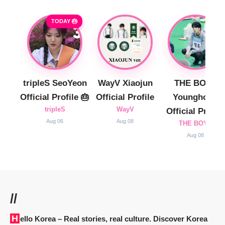
TODAY 🎂
tripleS SeoYeon
WayV Xiaojun
THE BOYZ
Official Profile 🎂
Official Profile
Younghoon
tripleS
WayV
Official Profile
Aug 06
Aug 08
THE BOYZ
Aug 08
//
Hello Korea
– Real stories, real culture. Discover Korea