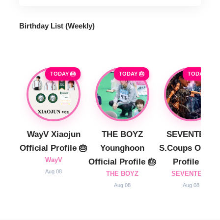
Birthday List (Weekly
)
TODAY 🎂
TODAY 🎂
TODAY 🎂
WayV Xiaojun
THE BOYZ
SEVENTEEN
Official Profile 🎂
Younghoon
S.Coups Officia
WayV
Official Profile 🎂
Profile 🎂
Aug 08
THE BOYZ
SEVENTEEN
Aug 08
Aug 08