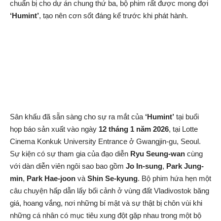
chuẩn bị cho dự án chung thứ ba, bộ phim rất được mong đợi
‘Humint’
, tạo nên cơn sốt đáng kể trước khi phát hành.
Sân khấu đã sẵn sàng cho sự ra mắt của
‘Humint’
tại buổi
họp báo sản xuất vào ngày
12 tháng 1 năm 2026
, tại Lotte
Cinema Konkuk University Entrance ở Gwangjin-gu, Seoul.
Sự kiện có sự tham gia của đạo diễn
Ryu Seung-wan
cùng
với dàn diễn viên ngôi sao bao gồm
Jo In-sung
,
Park Jung-
min
,
Park Hae-joon
và
Shin Se-kyung
. Bộ phim hứa hẹn một
câu chuyện hấp dẫn lấy bối cảnh ở vùng đất Vladivostok băng
giá, hoang vắng, nơi những bí mật và sự thật bị chôn vùi khi
những cá nhân có mục tiêu xung đột gặp nhau trong một bộ