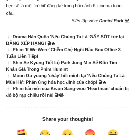
hẹn sẽ là một ‘cú hit’ đáng kể trong bối cảnh K-cinema toàn
cầu.
Biên tập viên:
Daniel Park 📊
Drama Hàn Quốc ‘Nếu Chúng Ta Là’ GÂY SỐT trở lại
BẢNG XẾP HẠNG! 🎬🔥
Phim ‘If We Were’ Chễm Chệ Ngôi Đầu Box Office 3
Tuần Liên Tiếp!
Shin Se Kyung Tiết Lộ Park Jung Min Sẽ Đốn Tim
Khán Giả Trong Phim Humint
Moon Ga-young ‘cháy’ hết mình tại ‘Nếu Chúng Ta Là
Mùa Hè’: Phản ứng hóa học đỉnh của chóp! 🎬🔥
Phim hài mới của Kwon Sang-woo ‘Heartman’ chuẩn bị
đổ bộ rạp chiếu rồi nè! 🎬😂
Share your thoughts!