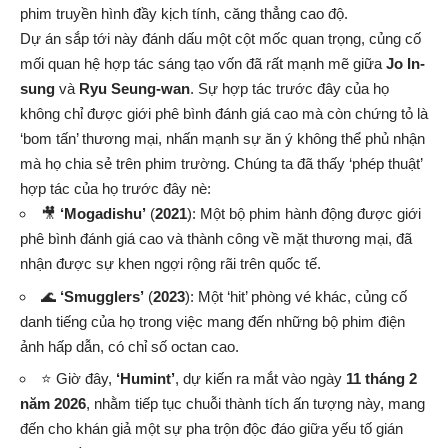
phim truyền hình đầy kịch tính, căng thẳng cao độ.
Dự án sắp tới này đánh dấu một cột mốc quan trọng, củng cố
mối quan hệ hợp tác sáng tạo vốn đã rất mạnh mẽ giữa
Jo In-
sung
và
Ryu Seung-wan
. Sự hợp tác trước đây của họ
không chỉ được giới phê bình đánh giá cao mà còn chứng tỏ là
‘bom tấn’ thương mại, nhấn mạnh sự ăn ý không thể phủ nhận
mà họ chia sẻ trên phim trường. Chúng ta đã thấy ‘phép thuật’
hợp tác của họ trước đây nè:
🎥
‘Mogadishu’
(
2021
): Một bộ phim hành động được giới
phê bình đánh giá cao và thành công về mặt thương mại, đã
nhận được sự khen ngợi rộng rãi trên quốc tế.
🌊
‘Smugglers’
(
2023
): Một ‘hit’ phòng vé khác, củng cố
danh tiếng của họ trong việc mang đến những bộ phim điện
ảnh hấp dẫn, có chỉ số octan cao.
⭐ Giờ đây,
‘Humint’
, dự kiến ra mắt vào ngày
11 tháng 2
năm 2026
, nhằm tiếp tục chuỗi thành tích ấn tượng này, mang
đến cho khán giả một sự pha trộn độc đáo giữa yếu tố gián