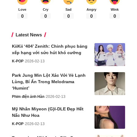
Love
Cry
Sad
Angry
Wink
0
0
0
0
0
Latest News
KiiKii ‘404’ Zenith: Chinh phục bảng
xếp hạng với sức hút khó cưỡng
K-POP
2026-02-13
Park Jung Min Lột Xác Với Vẻ Lạnh
Lùng, Bí Ẩn Trong Melodrama
‘Humint’
Phim điện ảnh Hàn
2026-02-13
Mỹ Nhân Miyeon (G)I-DLE Đẹp Hết
Nấc Như Hoa
K-POP
2026-02-13