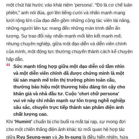
một chút hài hước vào khái niệm ‘persona’. “Đó là cơ chế luân
phiên,” anh nói đùa, gợi lên tiếng cười và nhấn mạnh mạng
lưới rộng lớn của đạo diễn gồm những cộng tác viên tài năng,
những người liên tục mang đến những màn trình diễn ấn
tượng. Sự trao đổi này nhấn mạnh mối liên kết mạnh mẽ,
nhưng chuyên nghiệp, giữa một đạo diễn và diễn viên chính
của mình, một động lực thường chuyển thành cách kể chuyện
hấp dẫn.
Sức mạnh tổng hợp giữa một đạo diễn có tầm nhìn
và một diễn viên chính đã được chứng minh là một
tài sản mạnh mẽ trên thị trường phim toàn cầu,
thường báo hiệu một thương hiệu đáng tin cậy cho
khán giả và nhà đầu tư. Cuộc ‘chơi chữ persona’
vui vẻ này chỉ nhấn mạnh sự tôn trọng nghề nghiệp
sâu sắc, chuyển trực tiếp thành sản phẩm điện ảnh
chất lượng cao.
Khi
‘Humint’
chuẩn bị cho buổi ra mắt tại rạp, sự mong đợi
cho một chiến thắng điện ảnh khác từ mối quan hệ hợp tác
giữa
Ryu Seung-wan
và
Jo In-sung
là điều hiển nhiên, hứa