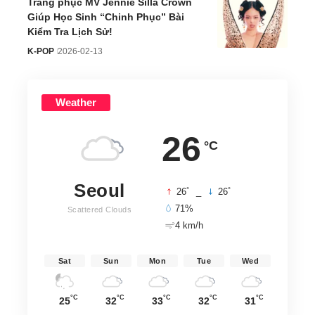
Trang phục MV Jennie Silla Crown
Giúp Học Sinh “Chinh Phục” Bài
Kiểm Tra Lịch Sử!
K-POP
2026-02-13
Weather
26
°C
Seoul
°
°
26
_
26
71%
Scattered Clouds
4 km/h
Sat
Sun
Mon
Tue
Wed
°C
°C
°C
°C
°C
25
32
33
32
31