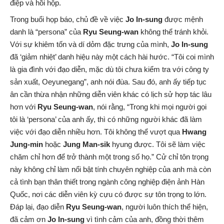
điệp và hồi hộp.
Trong buổi họp báo, chủ đề về việc
Jo In-sung
được mệnh
danh là “persona” của
Ryu Seung-wan
không thể tránh khỏi.
Với sự khiêm tốn và dí dỏm đặc trưng của mình,
Jo In-sung
đã ‘giảm nhiệt’ danh hiệu này một cách hài hước. “Tôi coi mình
là gia đình với đạo diễn, mặc dù tôi chưa kiểm tra với công ty
sản xuất, Oeyunegang”, anh nói đùa. Sau đó, anh ấy tiếp tục
ân cần thừa nhận những diễn viên khác có lịch sử hợp tác lâu
hơn với
Ryu Seung-wan
, nói rằng, “Trong khi mọi người gọi
tôi là ‘persona’ của anh ấy, thì có những người khác đã làm
việc với đạo diễn nhiều hơn. Tôi không thể vượt qua
Hwang
Jung-min
hoặc
Jung Man-sik
hyung được. Tôi sẽ làm việc
chăm chỉ hơn để trở thành một trong số họ.” Cử chỉ tôn trọng
này không chỉ làm nổi bật tính chuyên nghiệp của anh mà còn
cả tình bạn thân thiết trong ngành công nghiệp điện ảnh Hàn
Quốc, nơi các diễn viên kỳ cựu có được sự tôn trọng to lớn.
Đáp lại, đạo diễn
Ryu Seung-wan
, người luôn thích thể hiện,
đã cảm ơn
Jo In-sung
vì tình cảm của anh, đồng thời thêm