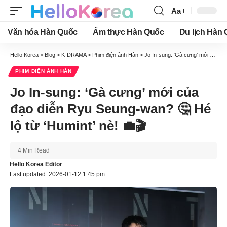
Aa
Font
Resizer
Văn hóa Hàn Quốc
Ẩm thực Hàn Quốc
Du lịch Hàn
Hello Korea
>
Blog
>
K-DRAMA
>
Phim điện ảnh Hàn
>
Jo In-sung: ‘Gà cưng’ mới của đạo diễn Ryu Seung-wan? 🤔 Hé lộ từ ‘Humint’ nè! 💼🎬
PHIM ĐIỆN ẢNH HÀN
Jo In-sung: ‘Gà cưng’ mới của
đạo diễn Ryu Seung-wan? 🤔 Hé
lộ từ ‘Humint’ nè! 💼🎬
4 Min Read
Hello Korea Editor
Last updated: 2026-01-12 1:45 pm