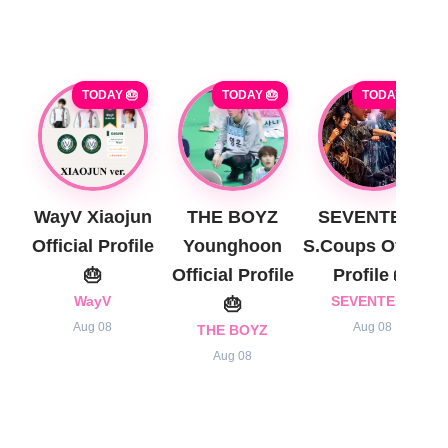
TODAY 🎂
TODAY 🎂
TODAY 🎂
WayV Xiaojun
THE BOYZ
SEVENTEEN
Official Profile
Younghoon
S.Coups Official
🎂
Official Profile
Profile 🎂
WayV
🎂
SEVENTEEN
Aug 08
Aug 08
THE BOYZ
Aug 08