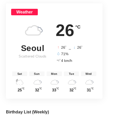
Weather
26
°C
Seoul
°
°
26
_
26
71%
Scattered Clouds
4 km/h
Sat
Sun
Mon
Tue
Wed
°C
°C
°C
°C
°C
25
32
33
32
31
Birthday List (Weekly
)