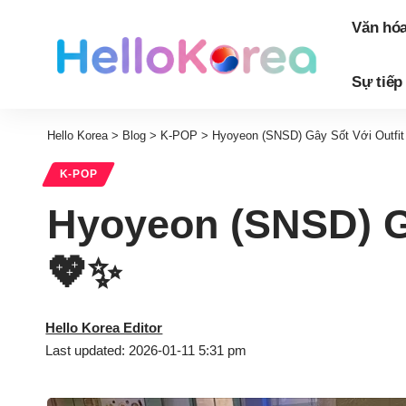
Văn hó
Sự tiếp
Hello Korea
>
Blog
>
K-POP
>
Hyoyeon (SNSD) Gây Sốt Với Outfi
K-POP
Hyoyeon (SNSD) G
💖✨
Hello Korea Editor
Last updated: 2026-01-11 5:31 pm