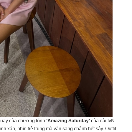
 quay của chương trình
‘Amazing Saturday’
của đài tvN
nh xắn, nhìn trẻ trung mà vẫn sang chảnh hết sảy. Outfit