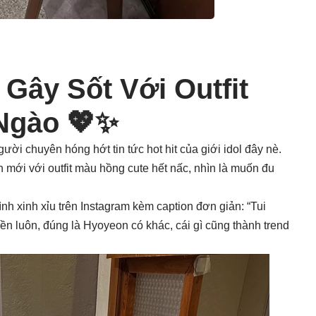
Gây Sốt Với Outfit
Ngào 💖✨
gười chuyên hóng hớt tin tức hot hit của giới idol đây nè.
mới với outfit màu hồng cute hết nấc, nhìn là muốn đu
h xinh xỉu trên Instagram kèm caption đơn giản: “Tui
liền luôn, đúng là Hyoyeon có khác, cái gì cũng thành trend