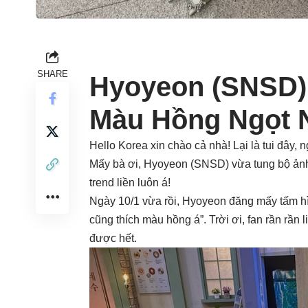
SHARE
Hyoyeon (SNSD) 
Màu Hồng Ngọt 
Hello Korea xin chào cả nhà! Lại là tui đây, n
Mấy bà ơi, Hyoyeon (SNSD) vừa tung bộ ảnh 
trend liền luôn á!
Ngày 10/1 vừa rồi, Hyoyeon đăng mấy tấm hìn
cũng thích màu hồng á”. Trời ơi, fan rần rần 
được hết.