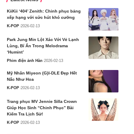
KiiKii ‘404’ Zenith: Chinh phục bảng
xếp hạng với sức hút khó cưỡng
K-POP
2026-02-13
Park Jung Min Lột Xác Với Vẻ Lạnh
Lùng, Bí Ẩn Trong Melodrama
‘Humint’
Phim điện ảnh Hàn
2026-02-13
Mỹ Nhân Miyeon (G)I-DLE Đẹp Hết
Nấc Như Hoa
K-POP
2026-02-13
Trang phục MV Jennie Silla Crown
Giúp Học Sinh “Chinh Phục” Bài
Kiểm Tra Lịch Sử!
K-POP
2026-02-13