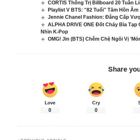
CORTIS Thống Trị Billboard 20 Tuần 
Playlist V BTS: “82 Tuổi” Tâm Hồn Â
Jennie Chanel Fashion: Đẳng Cấp Vượ
ALPHA DRIVE ONE Đốt Cháy Bìa Tạp Ch
Nhìn K-Pop
OMG! Jin (BTS) Chễm Chệ Ngôi Vị ‘Món
Share you
Love
Cry
0
0