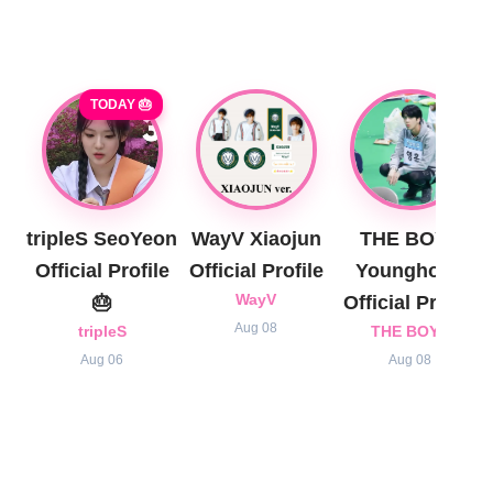
TODAY 🎂
tripleS SeoYeon
WayV Xiaojun
THE BOYZ
Official Profile
Official Profile
Younghoon
🎂
WayV
Official Profile
Aug 08
tripleS
THE BOYZ
Aug 06
Aug 08