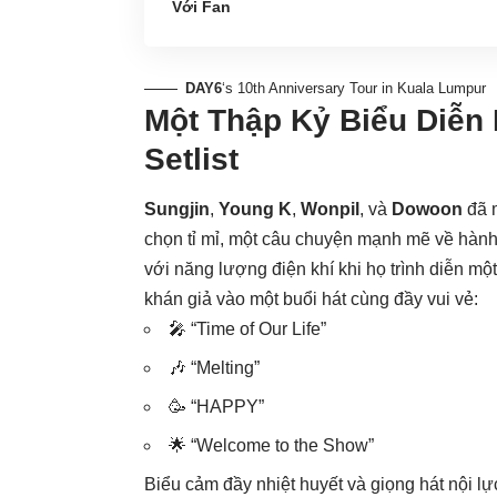
Với Fan
DAY6
‘s 10th Anniversary Tour in Kuala Lumpur
Một Thập Kỷ Biểu Diễn
Setlist
Sungjin
,
Young K
,
Wonpil
, và
Dowoon
đã m
chọn tỉ mỉ, một câu chuyện mạnh mẽ về hàn
với năng lượng điện khí khi họ trình diễn một
khán giả vào một buổi hát cùng đầy vui vẻ:
🎤 “Time of Our Life”
🎶 “Melting”
🥳 “HAPPY”
🌟 “Welcome to the Show”
Biểu cảm đầy nhiệt huyết và giọng hát nội l