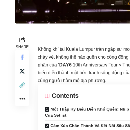
SHARE
Không khí tại Kuala Lumpur tràn ngập sự m
cháy vé, không thể nào quên cho cộng đồng 
phần của ‘
DAY6
10th Anniversary Tour < Th
biểu diễn thành một bức tranh sống động củ
cùng người hâm mộ địa phương.
Contents
Một Thập Kỷ Biểu Diễn Khó Quên: Nhịp
Của Setlist
Cảm Xúc Chân Thành Và Kết Nối Sâu S