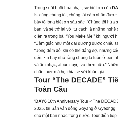
Trong suốt buổi hòa nhạc, sự biết ơn của
DA
Is’ cùng chúng tôi, chúng tôi cảm nhận được t
bày tỏ lòng biết ơn sâu sắc. “Chúng tôi hứa 
bạn, và sẽ trở lại với tư cách là những nghệ
diễn ra trong bài “You Make Me,” khi người
“Cảm giác như một đại dương được chiếu s
“Bóng đêm đôi khi có thể đáng sợ, nhưng các
đến, xin hãy nhớ rằng chúng ta luôn ở bên n
và âm nhạc, album tuyệt vời hơn nữa.” Nhữn
chân thực mà họ chia sẻ với khán giả.
Tour “The DECADE” Tiế
Toàn Cầu
‘
DAY6
10th Anniversary Tour < The DECADE 
2025, tại Sân vận động Goyang ở Gyeonggi, 
cho một ban nhạc trong nước. Tour diễn tiếp t