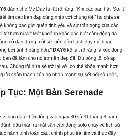
Y6
dành cho My Day là rất rõ ràng. “Khi các bạn hát ‘So, It
rái tim các bạn đập cùng nhịp với chúng tôi,” họ chia sẻ,
sẽ không bao giờ quên tình yêu và sự trân trọng của các
 sĩ tốt hơn nữa.” Một khoảnh khắc đặc biệt cảm động đã
 hâm mộ dàn dựng một sự kiện đèn flash đầy mê hoặc.
áng bởi ánh hoàng hôn,”
DAY6
kể lại, rõ ràng là xúc động.
 bạn đã làm cho nó trở nên đẹp đẽ. Dù bóng tối có ập
hau. Chúng tôi hứa sẽ trở lại với cơ thể khỏe mạnh hơn
g lời chân thành của họ nhấn mạnh sự kết nối sâu sắc,
p Tục: Một Bản Serenade
>’ ban đầu khởi động vào ngày 30 và 31 tháng 8 năm
đánh dấu màn ra mắt sân vận động solo cháy vé lịch sử
ục hành trình toàn cầu, chinh phục trái tim và thúc đẩy