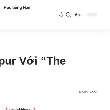
Học tiếng Hàn
Aa
Font
Resizer
pur Với “The
4 Min Read
Latest News