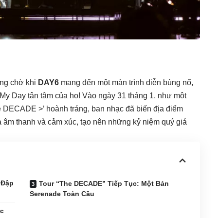
ong chờ khi
DAY6
mang đến một màn trình diễn bùng nổ,
My Day tận tâm của họ! Vào ngày 31 tháng 1, như một
e DECADE >’ hoành tráng, ban nhạc đã biến địa điểm
a âm thanh và cảm xúc, tạo nên những kỷ niệm quý giá
 Đập
Tour “The DECADE” Tiếp Tục: Một Bản
Serenade Toàn Cầu
ắc