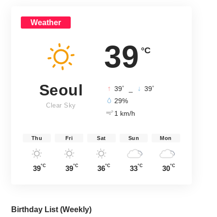
Weather
39
°C
Seoul
°
°
39
_
39
29%
Clear Sky
1 km/h
Thu
Fri
Sat
Sun
Mon
°C
°C
°C
°C
°C
39
39
36
33
30
Birthday List (Weekly
)