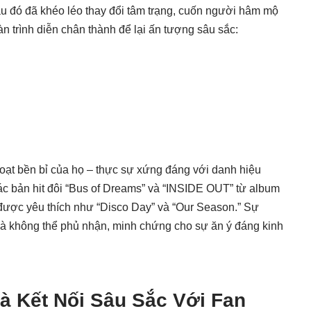
u đó đã khéo léo thay đổi tâm trạng, cuốn người hâm mộ
 trình diễn chân thành để lại ấn tượng sâu sắc:
 hoạt bền bỉ của họ – thực sự xứng đáng với danh hiệu
các bản hit đôi “Bus of Dreams” và “INSIDE OUT” từ album
được yêu thích như “Disco Day” và “Our Season.” Sự
là không thể phủ nhận, minh chứng cho sự ăn ý đáng kinh
 Kết Nối Sâu Sắc Với Fan