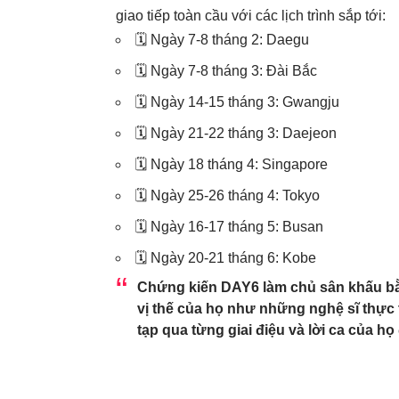
giao tiếp toàn cầu với các lịch trình sắp tới:
🗓️ Ngày 7-8 tháng 2: Daegu
🗓️ Ngày 7-8 tháng 3: Đài Bắc
🗓️ Ngày 14-15 tháng 3: Gwangju
🗓️ Ngày 21-22 tháng 3: Daejeon
🗓️ Ngày 18 tháng 4: Singapore
🗓️ Ngày 25-26 tháng 4: Tokyo
🗓️ Ngày 16-17 tháng 5: Busan
🗓️ Ngày 20-21 tháng 6: Kobe
Chứng kiến
DAY6
làm chủ sân khấu b
vị thế của họ như những nghệ sĩ thự
tạp qua từng giai điệu và lời ca của họ