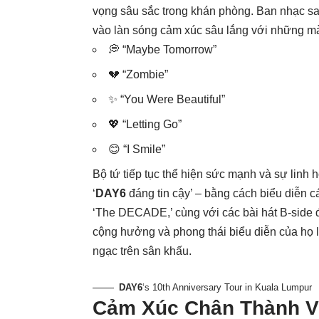
vọng sâu sắc trong khán phòng. Ban nhạc sa
vào làn sóng cảm xúc sâu lắng với những màn
💭 “Maybe Tomorrow”
💔 “Zombie”
✨ “You Were Beautiful”
💖 “Letting Go”
😊 “I Smile”
Bộ tứ tiếp tục thể hiện sức mạnh và sự linh
‘
DAY6
đáng tin cậy’ – bằng cách biểu diễn 
‘The DECADE,’ cùng với các bài hát B-side 
cộng hưởng và phong thái biểu diễn của họ 
ngạc trên sân khấu.
DAY6
‘s 10th Anniversary Tour in Kuala Lumpur
Cảm Xúc Chân Thành Và