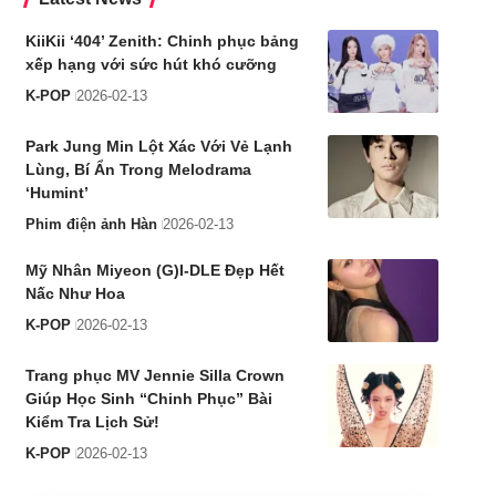
KiiKii ‘404’ Zenith: Chinh phục bảng
xếp hạng với sức hút khó cưỡng
K-POP
2026-02-13
Park Jung Min Lột Xác Với Vẻ Lạnh
Lùng, Bí Ẩn Trong Melodrama
‘Humint’
Phim điện ảnh Hàn
2026-02-13
Mỹ Nhân Miyeon (G)I-DLE Đẹp Hết
Nấc Như Hoa
K-POP
2026-02-13
Trang phục MV Jennie Silla Crown
Giúp Học Sinh “Chinh Phục” Bài
Kiểm Tra Lịch Sử!
K-POP
2026-02-13