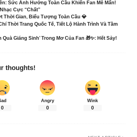
Liền: Sức Ảnh Hưởng Toàn Cầu Khiến Fan Mê Mẩn!
m Nhạc Cực “Chất”
t Thời Gian, Biểu Tượng Toàn Cầu 💎
í Thời Trang Quốc Tế, Tiết Lộ Hành Trình Và Tầm
 Quà Giáng Sinh’ Trong Mơ Của Fan 🎁✨: Hết Sảy!
r thoughts!
Sad
Angry
Wink
0
0
0