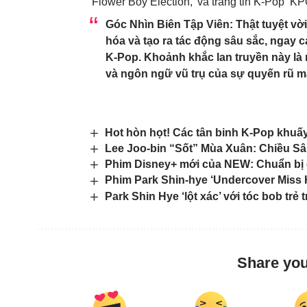
‘Flower Boy Election,’ và trang tin K-Pop ‘K
Góc Nhìn Biên Tập Viên: Thật tuyệt vờ
hóa và tạo ra tác động sâu sắc, ngay
K-Pop. Khoảnh khắc lan truyền này là
và ngôn ngữ vũ trụ của sự quyến rũ m
Hot hòn họt! Các tân binh K-Pop khuấ
Lee Joo-bin “Sốt” Mùa Xuân: Chiều S
Phim Disney+ mới của NEW: Chuẩn bị c
Phim Park Shin-hye ‘Undercover Miss H
Park Shin Hye ‘lột xác’ với tóc bob trẻ 
Share you