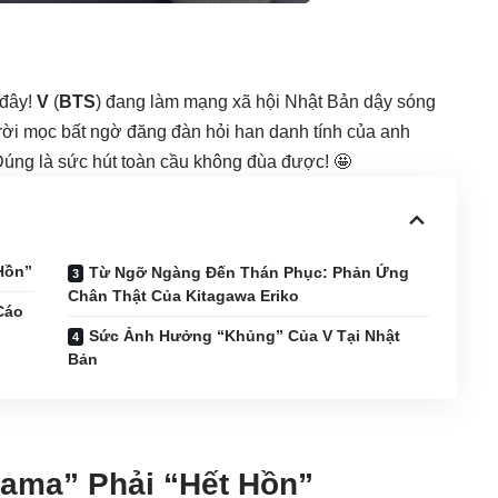
 đây!
V
(
BTS
) đang làm mạng xã hội Nhật Bản dậy sóng
rời mọc bất ngờ đăng đàn hỏi han danh tính của anh
úng là sức hút toàn cầu không đùa được! 🤩
Hồn”
Từ Ngỡ Ngàng Đến Thán Phục: Phản Ứng
Chân Thật Của Kitagawa Eriko
Cáo
Sức Ảnh Hưởng “Khủng” Của V Tại Nhật
Bản
ama” Phải “Hết Hồn”