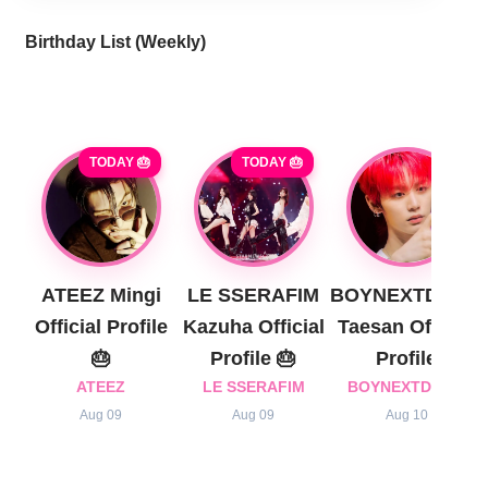
Birthday List (Weekly
)
TODAY 🎂
TODAY 🎂
ATEEZ Mingi
LE SSERAFIM
BOYNEXTDOOR
Official Profile
Kazuha Official
Taesan Official
🎂
Profile 🎂
Profile
ATEEZ
LE SSERAFIM
BOYNEXTDOOR
Aug 09
Aug 09
Aug 10