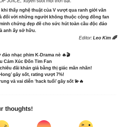
POP JUICE,’ xuyên suốt mọi thời đại.
i khi thấy nghệ thuật của
V
vượt qua ranh giới văn
 cả đối với những người không thuộc cộng đồng fan
 minh chứng đẹp đẽ cho sức hút toàn cầu độc đáo
à anh ấy sở hữu.
Editor:
Leo Kim 🌈
y đảo nhạc phim K-Drama nè 🔥🎬
âu Cảm Xúc Đốn Tim Fan
hiêu đãi khán giả bằng thị giác mãn nhãn!
ong’ gây sốt, rating vượt 7%!
trung và vai diễn ‘hack tuổi’ gây sốt 💫🔥
r thoughts!