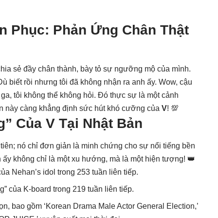
n Phục: Phản Ứng Chân Thật
chia sẻ đầy chân thành, bày tỏ sự ngưỡng mộ của mình.
 Dù biết rồi nhưng tôi đã không nhận ra anh ấy. Wow, cậu
ân ga, tôi không thể không hỏi. Đó thực sự là một cảnh
ắn này càng khẳng định sức hút khó cưỡng của
V
! 💯
g” Của
V
Tại Nhật Bản
tiên; nó chỉ đơn giản là minh chứng cho sự nổi tiếng bền
 ấy không chỉ là một xu hướng, mà là một hiện tượng! 👑
a Nehan’s idol trong 253 tuần liên tiếp.
” của K-board trong 219 tuần liên tiếp.
chọn, bao gồm ‘Korean Drama Male Actor General Election,’