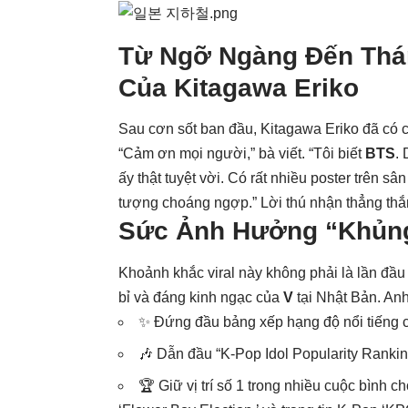
Từ Ngỡ Ngàng Đến Thá
Của Kitagawa Eriko
Sau cơn sốt ban đầu, Kitagawa Eriko đã có 
“Cảm ơn mọi người,” bà viết. “Tôi biết
BTS
.
ấy thật tuyệt vời. Có rất nhiều poster trên s
tượng choáng ngợp.” Lời thú nhận thẳng th
Sức Ảnh Hưởng “Khủn
Khoảnh khắc viral này không phải là lần đầu 
bỉ và đáng kinh ngạc của
V
tại Nhật Bản. Anh
✨ Đứng đầu bảng xếp hạng độ nổi tiếng củ
🎶 Dẫn đầu “K-Pop Idol Popularity Ranking
🏆 Giữ vị trí số 1 trong nhiều cuộc bình 