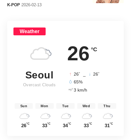
K-POP
2026-02-13
Weather
26
°C
Seoul
°
°
26
_
26
65%
Overcast Clouds
3 km/h
Sun
Mon
Tue
Wed
Thu
°C
°C
°C
°C
°C
26
33
34
33
31