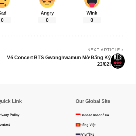
Sad
Angry
Wink
0
0
0
NEXT ARTICLE
Vé Concert BTS Gwanghwamun Mở Đăng Ký
23/02!
uick Link
Our Global Site
rivacy Policy
Bahasa Indonésia
ontact
tiếng Việt
ภาษาไทย