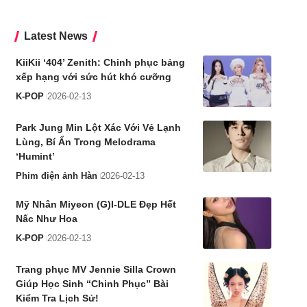
Latest News
KiiKii ‘404’ Zenith: Chinh phục bảng
xếp hạng với sức hút khó cưỡng
K-POP
2026-02-13
Park Jung Min Lột Xác Với Vẻ Lạnh
Lùng, Bí Ẩn Trong Melodrama
‘Humint’
Phim điện ảnh Hàn
2026-02-13
Mỹ Nhân Miyeon (G)I-DLE Đẹp Hết
Nấc Như Hoa
K-POP
2026-02-13
Trang phục MV Jennie Silla Crown
Giúp Học Sinh “Chinh Phục” Bài
Kiểm Tra Lịch Sử!