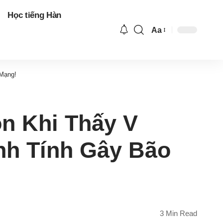
Học tiếng Hàn
Aa
Font
Resizer
 Mạng!
n Khi Thấy V
anh Tính Gây Bão
3 Min Read