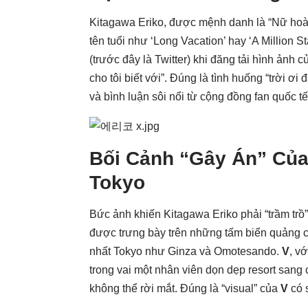
Kitagawa Eriko, được mệnh danh là “Nữ hoà
tên tuổi như ‘Long Vacation’ hay ‘A Million S
(trước đây là Twitter) khi đăng tải hình ảnh 
cho tôi biết với”. Đúng là tình huống “trời ơi
và bình luận sôi nổi từ cộng đồng fan quốc 
Bối Cảnh “Gây Án” Của
Tokyo
Bức ảnh khiến Kitagawa Eriko phải “trầm trồ
được trưng bày trên những tấm biển quảng cá
nhất Tokyo như Ginza và Omotesando.
V
, v
trong vai một nhân viên dọn dẹp resort sang 
không thể rời mắt. Đúng là “visual” của
V
có 