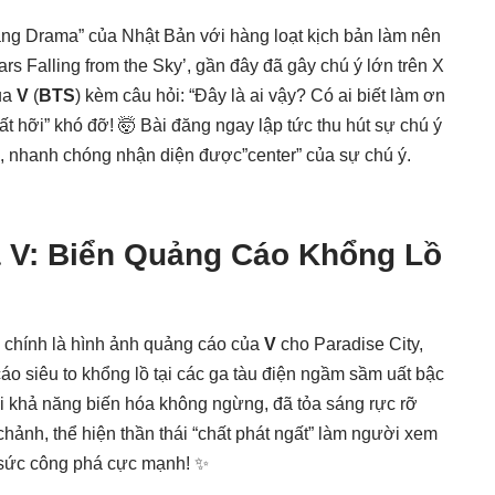
ng Drama” của Nhật Bản với hàng loạt kịch bản làm nên
tars Falling from the Sky’, gần đây đã gây chú ý lớn trên X
của
V
(
BTS
) kèm câu hỏi: “Đây là ai vậy? Có ai biết làm ơn
 đất hỡi” khó đỡ! 🤯 Bài đăng ngay lập tức thu hút sự chú ý
tế, nhanh chóng nhận diện được”center” của sự chú ý.
 V: Biển Quảng Cáo Khổng Lồ
” chính là hình ảnh quảng cáo của
V
cho Paradise City,
o siêu to khổng lồ tại các ga tàu điện ngầm sầm uất bậc
ới khả năng biến hóa không ngừng, đã tỏa sáng rực rỡ
chảnh, thể hiện thần thái “chất phát ngất” làm người xem
sức công phá cực mạnh! ✨