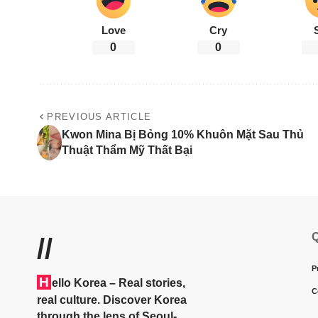
Love
Cry
0
0
PREVIOUS ARTICLE
Kwon Mina Bị Bỏng 10% Khuôn Mặt Sau Thủ
Thuật Thẩm Mỹ Thất Bại
Q
//
P
H
ello Korea
– Real stories,
C
real culture. Discover Korea
through the lens of Seoul-