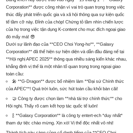
Corporation** được công nhận vì vai trò quan trọng trong việc
thúc đẩy phát triển quốc gia và xã hội thông qua sự kiện quốc
tế tầm cỡ này. Đỉnh của chóp! Chứng tỏ tầm nhìn chiến lược
của họ trong việc tận dụng K-content cho mục đích ngoại giao
đó mấy má! 😎
Dưới sự lãnh đạo của **CEO Choi Yong-ho**, **Galaxy
Corporation** đã thể hiện sự hiện diện và dẫn đầu đáng nể tại
**Hội nghị APEC 2025** thông qua nhiều sáng kiến khác nhau,
khẳng định vị thế là một nhân tố quan trọng trong ngoại giao
toàn cầu:
🎤 **G-Dragon** được bổ nhiệm làm **Đại sứ Chính thức
của APEC**! Quá trời luôn, sức hút toàn cầu khỏi bàn cãi!
🤝 Công ty được chọn làm **nhà tài trợ chính thức** cho
Hội nghị. Thấy rõ cam kết hợp tác quốc tế luôn!
🍾 **Galaxy Corporation** là công ty entert-ech *duy nhất*
tham dự tiệc chào mừng. Xịn xò! Vị thế độc nhất vô nhị!
Thành tích này càng củng cố danh tiếng của **CEO Choi