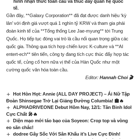
hình nhận thức toàn cầu và thúc đẩy quan hệ quốc
tế.
Gần đây, **Galaxy Corporation** đã đạt được danh hiệu ‘kỳ
lân’ với định giá vượt quá 1 nghìn tỷ KRW và tham gia phái
đoàn kinh tế của **Tổng thống Lee Jae-myung** tới Trung
Quốc. Họ tiếp tục đóng vai trò là cầu nối quan trọng giữa các
quốc gia. Thông qua tích hợp chiến lược K-culture và **AI
entert-ech** tiên tiến, công ty đang tích cực thúc đẩy hợp tác
quốc tế, củng cố hơn nữa vị thế của Hàn Quốc như một
cường quốc văn hóa toàn cầu.
Editor:
Hannah Choi 🎬
Hot Hòn Họt: Annie (ALL DAY PROJECT) – Ái Nữ Tập
Đoàn Shinsegae Trở Lại Giảng Đường Columbia! 🏫🔥
ALPHADRIVEONE Debut Hôm Nay, 12/1: Tân Binh Idol
Cực Chất 🎤🔥
Diện mạo mới táo bạo của Soyeon: Crop top và vòng
eo săn chắc!
dodree Gây Sốc Với Sân Khấu it’s Live Cực Đỉnh!