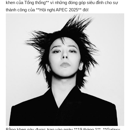
khen của Tổng thống** vì những đóng góp siêu đỉnh cho sự
thành công của **Hội nghị APEC 2025** đó!
Bằng khen này được trao vào ngày **19 tháng 1**. **Galaxy