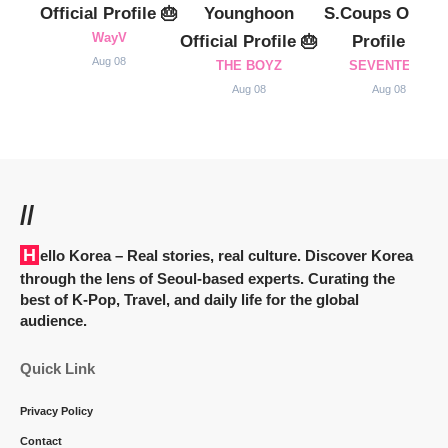
Official Profile 🎂
Younghoon
S.Coups Officia
WayV
Official Profile 🎂
Profile 🎂
Aug 08
THE BOYZ
SEVENTEEN
Aug 08
Aug 08
//
Hello Korea
– Real stories, real culture. Discover Korea
through the lens of Seoul-based experts. Curating the
best of K-Pop, Travel, and daily life for the global
audience.
Quick Link
Privacy Policy
Contact