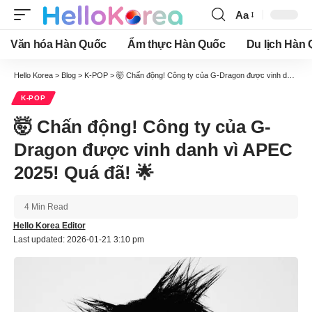
Aa
Font
Resizer
Văn hóa Hàn Quốc
Ẩm thực Hàn Quốc
Du lịch Hàn
Hello Korea
>
Blog
>
K-POP
>
🤯 Chấn động! Công ty của G-Dragon được vinh danh vì APEC 2025! Quá đã! 🌟
K-POP
🤯 Chấn động! Công ty của G-
Dragon được vinh danh vì APEC
2025! Quá đã! 🌟
4 Min Read
Hello Korea Editor
Last updated: 2026-01-21 3:10 pm