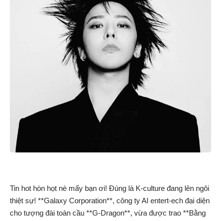
Tin hot hòn họt nè mấy bạn ơi! Đúng là K-culture đang lên ngôi
thiệt sự! **Galaxy Corporation**, công ty AI entert-ech đại diện
cho tượng đài toàn cầu **G-Dragon**, vừa được trao **Bằng