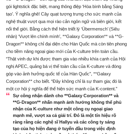
gói lightstick đặc biệt, mang thông điệp ‘Hòa bình bằng Sáng
tạo’. Ý nghĩa ghê! Cây quạt tượng trưng cho sức mạnh của
nghệ thuật vượt qua mọi rào cản ngôn ngữ và biên giới, kết
nối thế giới. Bằng cách thể hiện triết lý ‘Übermensch’ (Siêu
nhân) ‘Vượt lên chính mình’, **Galaxy Corporation** và **G-
Dragon** không chỉ đại diện cho Hàn Quốc mà còn tiên phong
cho tiềm năng ngoại giao mới của K-culture trên toàn cầu.
“Thật vinh dự khi được tham gia vào nhiều khía cạnh của Hội
nghị APEC, quảng bá vị thế toàn cầu của K-culture và đóng
góp vào ảnh hưởng quốc tế của Hàn Quốc”, **Galaxy
Corporation** cho biết. “Đây không chỉ là sự tham gia; đó là
một cơ hội ý nghĩa để thể hiện sức mạnh của K-content.”
Sự công nhận dành cho **Galaxy Corporation** và
**G-Dragon** nhấn mạnh ảnh hưởng không thể phủ
nhận của K-culture như một công cụ ngoại giao
mạnh mẽ, vượt xa cả giải trí. Đó là một tín hiệu rõ
ràng rằng các nghệ sĩ Hallyu và các công ty sáng
tạo của họ hiện đang ở tuyến đầu trong việc định