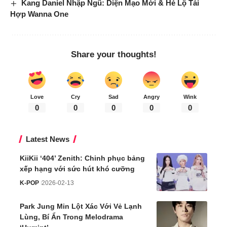
Kang Daniel Nhập Ngũ: Diện Mạo Mới & Hé Lộ Tái
Hợp Wanna One
Share your thoughts!
Love
Cry
Sad
Angry
Wink
0
0
0
0
0
Latest News
KiiKii ‘404’ Zenith: Chinh phục bảng
xếp hạng với sức hút khó cưỡng
K-POP
2026-02-13
Park Jung Min Lột Xác Với Vẻ Lạnh
Lùng, Bí Ẩn Trong Melodrama