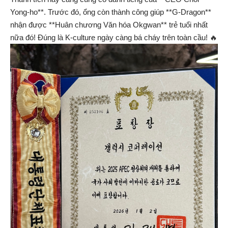
Yong-ho**. Trước đó, ổng còn thành công giúp **G-Dragon**
nhận được **Huân chương Văn hóa Okgwan** trẻ tuổi nhất
nữa đó! Đúng là K-culture ngày càng bá cháy trên toàn cầu! 🔥