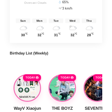
65%
Overcast Clouds
3 km/h
Sun
Mon
Tue
Wed
Thu
°C
°C
°C
°C
°C
30
32
31
32
28
Birthday List (Weekly
)
TODAY 🎂
TODAY 🎂
TODAY 🎂
WayV Xiaojun
THE BOYZ
SEVENTEEN