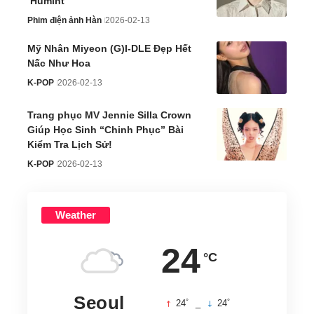
‘Humint’
Phim điện ảnh Hàn
2026-02-13
Mỹ Nhân Miyeon (G)I-DLE Đẹp Hết
Nấc Như Hoa
K-POP
2026-02-13
Trang phục MV Jennie Silla Crown
Giúp Học Sinh “Chinh Phục” Bài
Kiểm Tra Lịch Sử!
K-POP
2026-02-13
Weather
24
°C
Seoul
°
°
24
_
24