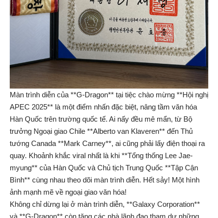
Màn trình diễn của **G-Dragon** tại tiệc chào mừng **Hội nghị
APEC 2025** là một điểm nhấn đặc biệt, nâng tầm văn hóa
Hàn Quốc trên trường quốc tế. Ai nấy đều mê mẩn, từ Bộ
trưởng Ngoại giao Chile **Alberto van Klaveren** đến Thủ
tướng Canada **Mark Carney**, ai cũng phải lấy điện thoại ra
quay. Khoảnh khắc viral nhất là khi **Tổng thống Lee Jae-
myung** của Hàn Quốc và Chủ tịch Trung Quốc **Tập Cận
Bình** cùng nhau theo dõi màn trình diễn. Hết sảy! Một hình
ảnh mạnh mẽ về ngoại giao văn hóa!
Không chỉ dừng lại ở màn trình diễn, **Galaxy Corporation**
và **G-Dragon** còn tặng các nhà lãnh đạo tham dự những