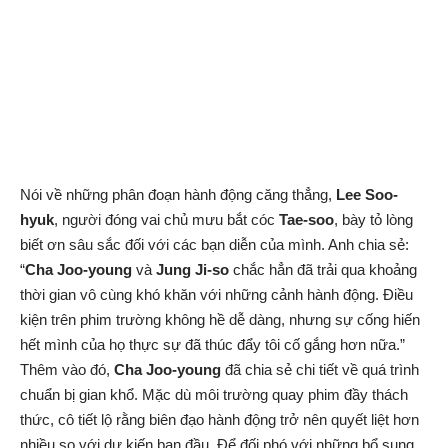
Nói về những phân đoạn hành động căng thẳng,
Lee Soo-
hyuk
, người đóng vai chủ mưu bắt cóc
Tae-soo
, bày tỏ lòng
biết ơn sâu sắc đối với các bạn diễn của mình. Anh chia sẻ:
“
Cha Joo-young
và
Jung Ji-so
chắc hẳn đã trải qua khoảng
thời gian vô cùng khó khăn với những cảnh hành động. Điều
kiện trên phim trường không hề dễ dàng, nhưng sự cống hiến
hết mình của họ thực sự đã thúc đẩy tôi cố gắng hơn nữa.”
Thêm vào đó,
Cha Joo-young
đã chia sẻ chi tiết về quá trình
chuẩn bị gian khổ. Mặc dù môi trường quay phim đầy thách
thức, cô tiết lộ rằng biên đạo hành động trở nên quyết liệt hơn
nhiều so với dự kiến ban đầu. Để đối phó với những bổ sung