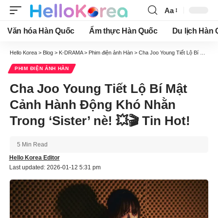
Aa
Font
Resizer
Văn hóa Hàn Quốc
Ẩm thực Hàn Quốc
Du lịch Hàn
Hello Korea
>
Blog
>
K-DRAMA
>
Phim điện ảnh Hàn
>
Cha Joo Young Tiết Lộ Bí Mật Cảnh Hành Động Khó Nhằn Trong ‘Sister’ nè! 💥🎬 Tin Hot!
PHIM ĐIỆN ẢNH HÀN
Cha Joo Young Tiết Lộ Bí Mật
Cảnh Hành Động Khó Nhằn
Trong ‘Sister’ nè! 💥🎬 Tin Hot!
5 Min Read
Hello Korea Editor
Last updated: 2026-01-12 5:31 pm