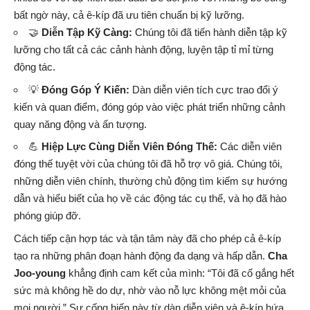
bất ngờ này, cả ê-kíp đã ưu tiên chuẩn bị kỹ lưỡng.
🤝
Diễn Tập Kỹ Càng:
Chúng tôi đã tiến hành diễn tập kỹ
lưỡng cho tất cả các cảnh hành động, luyện tập tỉ mỉ từng
động tác.
💡
Đóng Góp Ý Kiến:
Dàn diễn viên tích cực trao đổi ý
kiến và quan điểm, đóng góp vào việc phát triển những cảnh
quay năng động và ấn tượng.
💪
Hiệp Lực Cùng Diễn Viên Đóng Thế:
Các diễn viên
đóng thế tuyệt vời của chúng tôi đã hỗ trợ vô giá. Chúng tôi,
những diễn viên chính, thường chủ động tìm kiếm sự hướng
dẫn và hiểu biết của họ về các động tác cụ thể, và họ đã hào
phóng giúp đỡ.
Cách tiếp cận hợp tác và tận tâm này đã cho phép cả ê-kíp
tạo ra những phân đoạn hành động đa dạng và hấp dẫn.
Cha
Joo-young
khẳng định cam kết của mình: “Tôi đã cố gắng hết
sức mà không hề do dự, nhờ vào nỗ lực không mệt mỏi của
mọi người.” Sự cống hiến này từ dàn diễn viên và ê-kíp hứa