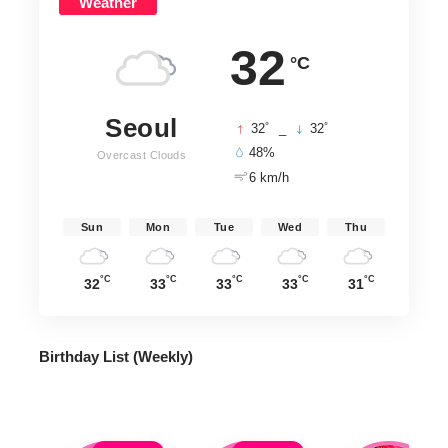
Weather
32
°C
Seoul
°
°
32
_
32
48%
Overcast Clouds
6 km/h
Sun
Mon
Tue
Wed
Thu
°C
°C
°C
°C
°C
32
33
33
33
31
Birthday List (Weekly
)