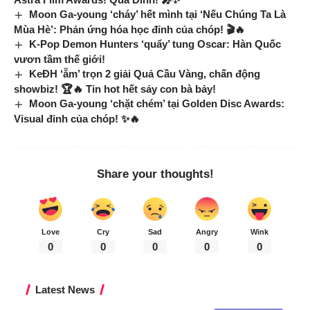
Moon Ga-young ‘cháy’ hết mình tại ‘Nếu Chúng Ta Là
Mùa Hè’: Phản ứng hóa học đỉnh của chóp! 🎬🔥
K-Pop Demon Hunters ‘quẩy’ tung Oscar: Hàn Quốc
vươn tầm thế giới!
KeĐH ‘ẵm’ trọn 2 giải Quả Cầu Vàng, chấn động
showbiz! 🏆🔥 Tin hot hết sảy con bà bảy!
Moon Ga-young ‘chặt chém’ tại Golden Disc Awards:
Visual đỉnh của chóp! ✨🔥
Share your thoughts!
Love
Cry
Sad
Angry
Wink
0
0
0
0
0
Latest News