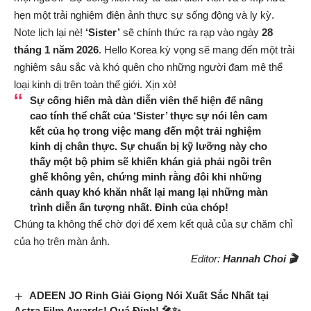
hẹn một trải nghiệm điện ảnh thực sự sống động và ly kỳ.
Note lịch lại nè!
‘Sister’
sẽ chính thức ra rạp vào ngày
28
tháng 1 năm 2026
. Hello Korea kỳ vọng sẽ mang đến một trải
nghiệm sâu sắc và khó quên cho những người đam mê thể
loại kinh dị trên toàn thế giới. Xịn xò!
Sự cống hiến mà dàn diễn viên thể hiện để nâng
cao tính thể chất của ‘Sister’ thực sự nói lên cam
kết của họ trong việc mang đến một trải nghiệm
kinh dị chân thực. Sự chuẩn bị kỹ lưỡng này cho
thấy một bộ phim sẽ khiến khán giả phải ngồi trên
ghế không yên, chứng minh rằng đôi khi những
cảnh quay khó khăn nhất lại mang lại những màn
trình diễn ấn tượng nhất. Đỉnh của chóp!
Chúng ta không thể chờ đợi để xem kết quả của sự chăm chỉ
của họ trên màn ảnh.
Editor:
Hannah Choi 🎬
ADEEN JO Rinh Giải Giọng Nói Xuất Sắc Nhất tại
Astra Film Awards! Quá Đỉnh! 🎤✨