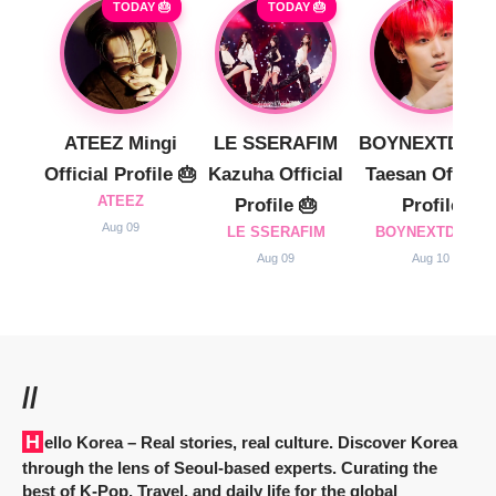
TODAY 🎂
TODAY 🎂
ATEEZ Mingi
LE SSERAFIM
BOYNEXTDOO
Official Profile 🎂
Kazuha Official
Taesan Official
ATEEZ
Profile 🎂
Profile
Aug 09
LE SSERAFIM
BOYNEXTDOOR
Aug 09
Aug 10
//
Hello Korea
– Real stories, real culture. Discover Korea
through the lens of Seoul-based experts. Curating the
best of K-Pop, Travel, and daily life for the global