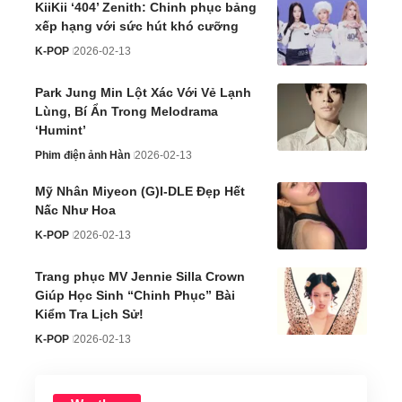
KiiKii ‘404’ Zenith: Chinh phục bảng
xếp hạng với sức hút khó cưỡng
K-POP
2026-02-13
Park Jung Min Lột Xác Với Vẻ Lạnh
Lùng, Bí Ẩn Trong Melodrama
‘Humint’
Phim điện ảnh Hàn
2026-02-13
Mỹ Nhân Miyeon (G)I-DLE Đẹp Hết
Nấc Như Hoa
K-POP
2026-02-13
Trang phục MV Jennie Silla Crown
Giúp Học Sinh “Chinh Phục” Bài
Kiểm Tra Lịch Sử!
K-POP
2026-02-13