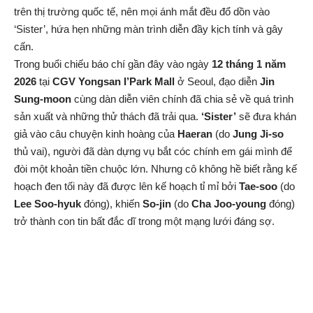
trên thị trường quốc tế, nên mọi ánh mắt đều đổ dồn vào
‘Sister’, hứa hẹn những màn trình diễn đầy kịch tính và gây
cấn.
Trong buổi chiếu báo chí gần đây vào ngày
12 tháng 1 năm
2026
tại
CGV Yongsan I’Park Mall
ở Seoul, đạo diễn
Jin
Sung-moon
cùng dàn diễn viên chính đã chia sẻ về quá trình
sản xuất và những thử thách đã trải qua.
‘Sister’
sẽ đưa khán
giả vào câu chuyện kinh hoàng của
Haeran
(do
Jung Ji-so
thủ vai), người đã dàn dựng vụ bắt cóc chính em gái mình để
đòi một khoản tiền chuộc lớn. Nhưng cô không hề biết rằng kế
hoạch đen tối này đã được lên kế hoạch tỉ mỉ bởi
Tae-soo
(do
Lee Soo-hyuk
đóng), khiến
So-jin
(do
Cha Joo-young
đóng)
trở thành con tin bất đắc dĩ trong một mạng lưới đáng sợ.